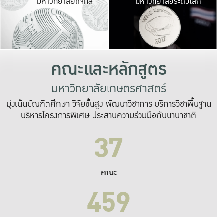
มหาวิทยาลัยดิจิทัล
มหาวิทยาลัยระดับโลก
เปลี่ยนแปลง และ
เพื่อทำงาน
ระบบสารสนเทศที่
คณะและหลักสูตร
มหาวิทยาลัยเกษตรศาสตร์
มุ่งเน้นบัณฑิตศึกษา วิจัยขั้นสูง พัฒนาวิชาการ บริการวิชาพื้นฐาน
บริหารโครงการพิเศษ ประสานความร่วมมือกับนานาชาติ
37
คณะ
459