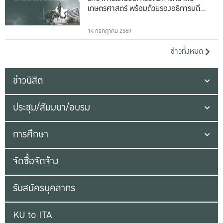
เกษตรศาสตร์ พร้อมด้วยรองอธิการบดีทั้ง
16 ท่าน
14 กรกฎาคม 2569
ข่าวทั้งหมด
ข่าวนิสิต
ประชุม/สัมมนา/อบรม
การศึกษา
จัดซื้อจัดจ้าง
รับสมัครบุคลากร
KU to ITA