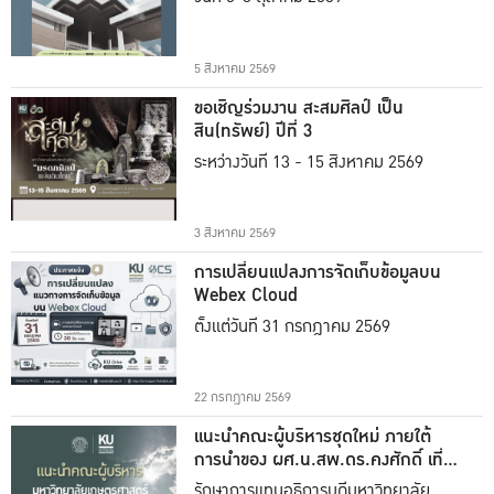
5 สิงหาคม 2569
ขอเชิญร่วมงาน สะสมศิลป์ เป็น
สิน(ทรัพย์) ปีที่ 3
ระหว่างวันที่ 13 - 15 สิงหาคม 2569
3 สิงหาคม 2569
การเปลี่ยนแปลงการจัดเก็บข้อมูลบน
Webex Cloud
ตั้งแต่วันที่ 31 กรกฎาคม 2569
22 กรกฎาคม 2569
แนะนำคณะผู้บริหารชุดใหม่ ภายใต้
การนำของ ผศ.น.สพ.ดร.คงศักดิ์ เที่ยง
ธรรม
รักษาการแทนอธิการบดีมหาวิทยาลัย