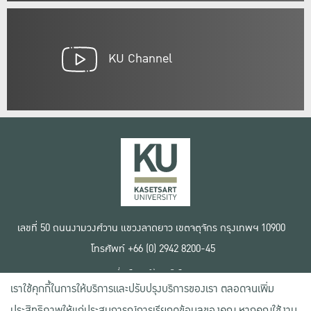
KU Channel
เลขที่ 50 ถนนงามวงศ์วาน แขวงลาดยาว เขตจตุจักร กรุงเทพฯ 10900
โทรศัพท์ +66 (0) 2942 8200-45
เงื่อนไขการใช้งานเว็บไซต์
เราใช้คุกกี้ในการให้บริการและปรับปรุงบริการของเรา ตลอดจนเพิ่ม
ข้อตกลงด้านสิทธิ์ใช้งาน
นโยบายความเป็นส่วนตัว
ประสิทธิภาพให้แก่ประสบการณ์การเรียกดูข้อมูลของคุณ หากคุณใช้งาน