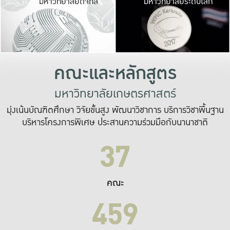
มหาวิทยาลัยดิจิทัล
มหาวิทยาลัยระดับโลก
เปลี่ยนแปลง และ
เพื่อทำงาน
ระบบสารสนเทศที่
คณะและหลักสูตร
มหาวิทยาลัยเกษตรศาสตร์
มุ่งเน้นบัณฑิตศึกษา วิจัยขั้นสูง พัฒนาวิชาการ บริการวิชาพื้นฐาน
บริหารโครงการพิเศษ ประสานความร่วมมือกับนานาชาติ
37
คณะ
459