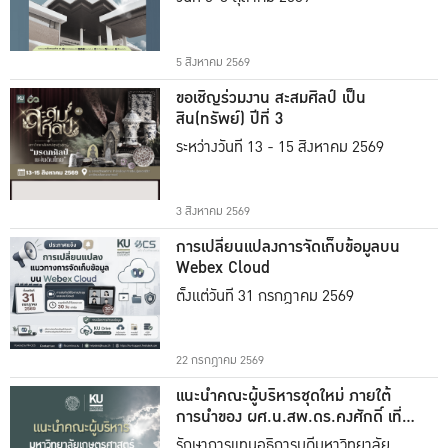
5 สิงหาคม 2569
ขอเชิญร่วมงาน สะสมศิลป์ เป็น
สิน(ทรัพย์) ปีที่ 3
ระหว่างวันที่ 13 - 15 สิงหาคม 2569
3 สิงหาคม 2569
การเปลี่ยนแปลงการจัดเก็บข้อมูลบน
Webex Cloud
ตั้งแต่วันที่ 31 กรกฎาคม 2569
22 กรกฎาคม 2569
แนะนำคณะผู้บริหารชุดใหม่ ภายใต้
การนำของ ผศ.น.สพ.ดร.คงศักดิ์ เที่ยง
ธรรม
รักษาการแทนอธิการบดีมหาวิทยาลัย