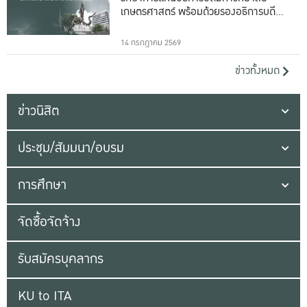
เกษตรศาสตร์ พร้อมด้วยรองอธิการบดีทั้ง
16 ท่าน
14 กรกฎาคม 2569
ข่าวทั้งหมด
ข่าวนิสิต
ประชุม/สัมมนา/อบรม
การศึกษา
จัดซื้อจัดจ้าง
รับสมัครบุคลากร
KU to ITA