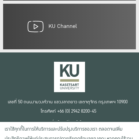
KU Channel
เลขที่ 50 ถนนงามวงศ์วาน แขวงลาดยาว เขตจตุจักร กรุงเทพฯ 10900
โทรศัพท์ +66 (0) 2942 8200-45
เงื่อนไขการใช้งานเว็บไซต์
เราใช้คุกกี้ในการให้บริการและปรับปรุงบริการของเรา ตลอดจนเพิ่ม
ข้อตกลงด้านสิทธิ์ใช้งาน
นโยบายความเป็นส่วนตัว
ประสิทธิภาพให้แก่ประสบการณ์การเรียกดูข้อมูลของคุณ หากคุณใช้งาน