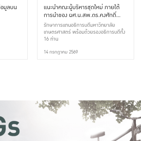
้อมูลบน
แนะนำคณะผู้บริหารชุดใหม่ ภายใต้
การนำของ ผศ.น.สพ.ดร.คงศักดิ์
เที่ยงธรรม
รักษาการแทนอธิการบดีมหาวิทยาลัย
เกษตรศาสตร์ พร้อมด้วยรองอธิการบดีทั้ง
16 ท่าน
14 กรกฎาคม 2569