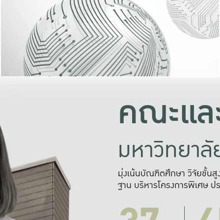
และความสุข
มองปัญหา
แก้ไขจากปั
และสร้างเครื
คณะและ
มหาวิทยาล
มุ่งเน้นบัณฑิตศึกษา วิจัยขั้น
ฐาน บริหารโครงการพิเศษ ปร