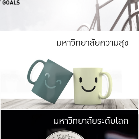
มหาวิทยาลัยความสุข
ย
สีเขียว
มหาวิทยาลัย
ก
สดใส หนาแน่น
ไม่ได้มีเป้าหมา
AN FOREST)
มหาวิทยาลัยชั้นนำทางด้านการว
ICULTURE)
แต่ KU มุ่งเน
าณ 1,400 ไร่
เพื่อสร้างคว
<< คลิก >>
ให้กับประชาชนใ
มหาวิทยาลัยระดับโลก
่อสังคม
มหาวิทยาลั
ามกินดีอยู่ดี
พร้อมที่จ