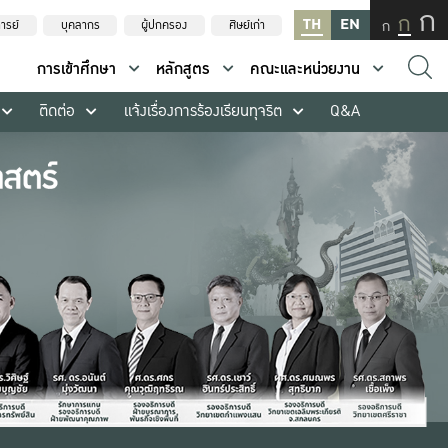
ก
ก
TH
EN
ก
ารย์
บุคลากร
ผู้ปกครอง
ศิษย์เก่า
การเข้าศึกษา
หลักสูตร
คณะและหน่วยงาน
ติดต่อ
แจ้งเรื่องการร้องเรียนทุจริต
Q&A