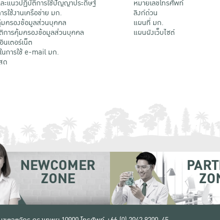
ะแนวปฏิบัติการใช้ปัญญาประดิษฐ์
หมายเลขโทรศัพท์
รใช้งานเครือข่าย มก.
ลิงก์ด่วน
้มครองข้อมูลส่วนบุคคล
แผนที่ มก.
ติการคุ้มครองข้อมูลส่วนบุคคล
แผนผังเว็บไซต์
้อินเตอร์เน็ต
ติในการใช้ e-mail มก.
สด
NEWCOMER
PART
ZONE
ZO
 เขตจตุจักร กรุงเทพฯ 10900
โทรศัพท์ +66 (0) 2942 8200-45