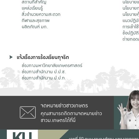
สถานที่สำคัญ
นโยบายแล
แหล่งเรียนรู้
นโยบายกา
สิ่งอำนวยความสะดวก
นโยบายคุ
กีฬาและสุขภาพ
แนวปฏิบั
ผลิตภัณฑ์ มก.
การเข้าใช
ข้อปฏิบั
ถ่ายทอด
แจ้งเรื่องการร้องเรียนทุจริต
ช่องทางมหาวิทยาลัยเกษตรศาสตร์
ช่องทางสำนักงาน ป.ป.ช.
ช่องทางสำนักงาน ป.ป.ท.
จดหมายข่าวชาวเกษตร
คุณสามารถติดตามจดหมายข่าว
ชาวม.เกษตรได้ที่นี่
เลขที่ 50 ถนนงามวงศ์วาน แขวงลาดยาว