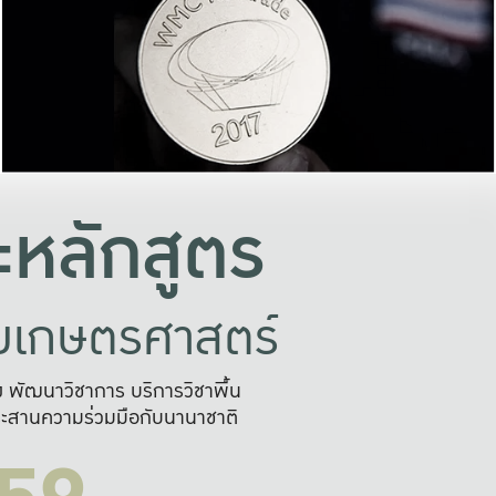
อย่างยั่งยืน
และผลักดันในการใช้ระบบส
ในภาพกว้าง
เพื่อการทำงานแบบ
ญหาจุดเล็กๆ
อข่ายขยายผล
สะดวก รวดเร
และนำไป
บริการด้าน AI อย
หลักสูตร
ัยเกษตรศาสตร์
สูง พัฒนาวิชาการ บริการวิชาพื้น
ะสานความร่วมมือกับนานาชาติ