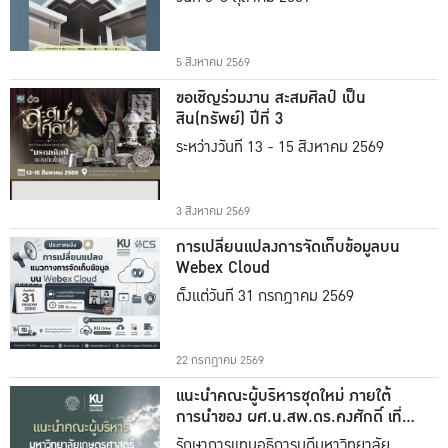
5 สิงหาคม 2569
ขอเชิญร่วมงาน สะสมศิลป์ เป็น
สิน(ทรัพย์) ปีที่ 3
ระหว่างวันที่ 13 - 15 สิงหาคม 2569
3 สิงหาคม 2569
การเปลี่ยนแปลงการจัดเก็บข้อมูลบน
Webex Cloud
ตั้งแต่วันที่ 31 กรกฎาคม 2569
22 กรกฎาคม 2569
แนะนำคณะผู้บริหารชุดใหม่ ภายใต้
การนำของ ผศ.น.สพ.ดร.คงศักดิ์ เที่ยง
ธรรม
รักษาการแทนอธิการบดีมหาวิทยาลัย