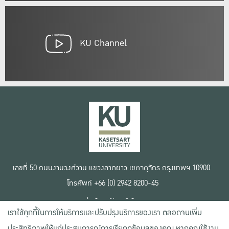
KU Channel
เลขที่ 50 ถนนงามวงศ์วาน แขวงลาดยาว เขตจตุจักร กรุงเทพฯ 10900
โทรศัพท์ +66 (0) 2942 8200-45
เงื่อนไขการใช้งานเว็บไซต์
เราใช้คุกกี้ในการให้บริการและปรับปรุงบริการของเรา ตลอดจนเพิ่ม
ข้อตกลงด้านสิทธิ์ใช้งาน
นโยบายความเป็นส่วนตัว
ประสิทธิภาพให้แก่ประสบการณ์การเรียกดูข้อมูลของคุณ หากคุณใช้งาน