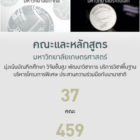
มหาวิทยาลัยดิจิทัล
มหาวิทยาลัยระดับโลก
เปลี่ยนแปลง และ
เพื่อทำงาน
ระบบสารสนเทศที่
คณะและหลักสูตร
มหาวิทยาลัยเกษตรศาสตร์
มุ่งเน้นบัณฑิตศึกษา วิจัยขั้นสูง พัฒนาวิชาการ บริการวิชาพื้นฐาน
บริหารโครงการพิเศษ ประสานความร่วมมือกับนานาชาติ
37
คณะ
459