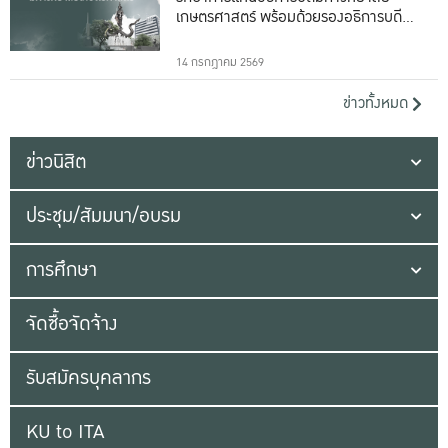
เกษตรศาสตร์ พร้อมด้วยรองอธิการบดีทั้ง
16 ท่าน
14 กรกฎาคม 2569
ข่าวทั้งหมด
ข่าวนิสิต
ประชุม/สัมมนา/อบรม
การศึกษา
จัดซื้อจัดจ้าง
รับสมัครบุคลากร
KU to ITA