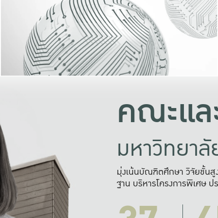
และความสุข
มองปัญหา
แก้ไขจากปั
และสร้างเครื
คณะและ
มหาวิทยาล
มุ่งเน้นบัณฑิตศึกษา วิจัยขั้น
ฐาน บริหารโครงการพิเศษ ปร