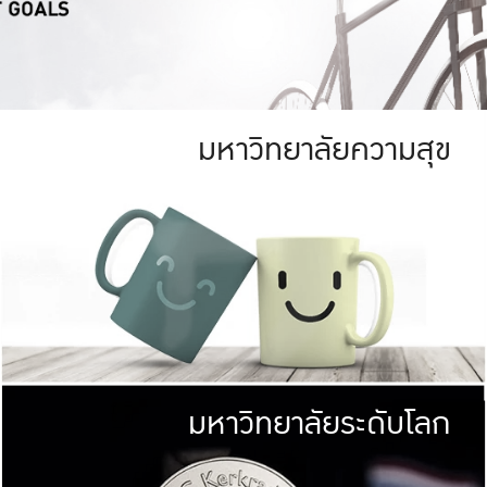
มหาวิทยาลัยความสุข
ย
สีเขียว
มหาวิทยาลัย
ก
สดใส หนาแน่น
ไม่ได้มีเป้าหมา
AN FOREST)
มหาวิทยาลัยชั้นนำทางด้านการว
ICULTURE)
แต่ KU มุ่งเน
าณ 1,400 ไร่
เพื่อสร้างคว
<< คลิก >>
ให้กับประชาชนใ
มหาวิทยาลัยระดับโลก
่อสังคม
มหาวิทยาลั
ามกินดีอยู่ดี
พร้อมที่จ