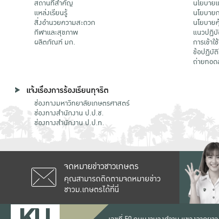
สถานที่สำคัญ
นโยบายแล
แหล่งเรียนรู้
นโยบายกา
สิ่งอำนวยความสะดวก
นโยบายคุ
กีฬาและสุขภาพ
แนวปฏิบั
ผลิตภัณฑ์ มก.
การเข้าใช
ข้อปฏิบั
ถ่ายทอด
แจ้งเรื่องการร้องเรียนทุจริต
ช่องทางมหาวิทยาลัยเกษตรศาสตร์
ช่องทางสำนักงาน ป.ป.ช.
ช่องทางสำนักงาน ป.ป.ท.
จดหมายข่าวชาวเกษตร
คุณสามารถติดตามจดหมายข่าว
ชาวม.เกษตรได้ที่นี่
เลขที่ 50 ถนนงามวงศ์วาน แขวงลาดยาว