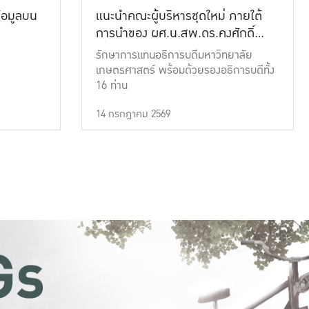
้อมูลบน
แนะนำคณะผู้บริหารชุดใหม่ ภายใต้
การนำของ ผศ.น.สพ.ดร.คงศักดิ์
เที่ยงธรรม
รักษาการแทนอธิการบดีมหาวิทยาลัย
เกษตรศาสตร์ พร้อมด้วยรองอธิการบดีทั้ง
16 ท่าน
14 กรกฎาคม 2569