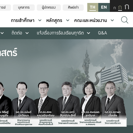
ก
ก
TH
EN
ก
ารย์
บุคลากร
ผู้ปกครอง
ศิษย์เก่า
การเข้าศึกษา
หลักสูตร
คณะและหน่วยงาน
ติดต่อ
แจ้งเรื่องการร้องเรียนทุจริต
Q&A