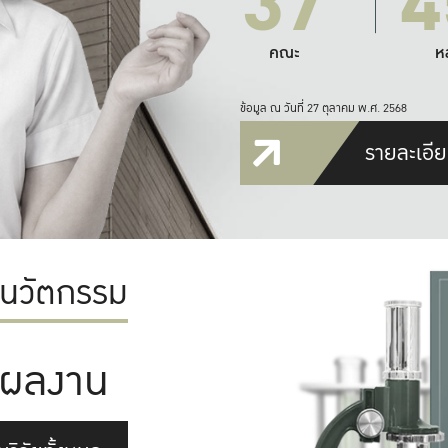
37
4
คณะ
ห
ข้อมูล ณ วันที่ 27 ตุลาคม พ.ศ. 2568
รายละเอีย
ะนวัตกรรม
ผลงาน