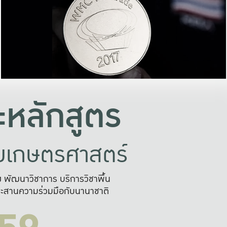
อย่างยั่งยืน
และผลักดันในการใช้ระบบส
ในภาพกว้าง
เพื่อการทำงานแบบ
ญหาจุดเล็กๆ
อข่ายขยายผล
สะดวก รวดเร
และนำไป
บริการด้าน AI อย
หลักสูตร
ัยเกษตรศาสตร์
สูง พัฒนาวิชาการ บริการวิชาพื้น
ะสานความร่วมมือกับนานาชาติ