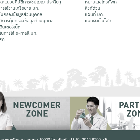
ะแนวปฏิบัติการใช้ปัญญาประดิษฐ์
หมายเลขโทรศัพท์
รใช้งานเครือข่าย มก.
ลิงก์ด่วน
้มครองข้อมูลส่วนบุคคล
แผนที่ มก.
ติการคุ้มครองข้อมูลส่วนบุคคล
แผนผังเว็บไซต์
้อินเตอร์เน็ต
ติในการใช้ e-mail มก.
สด
NEWCOMER
PART
ZONE
ZO
 เขตจตุจักร กรุงเทพฯ 10900
โทรศัพท์ +66 (0) 2942 8200-45