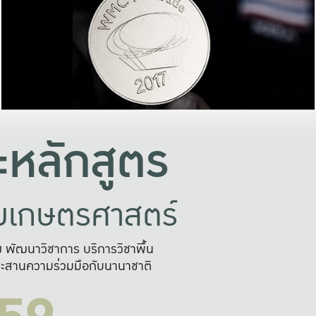
อย่างยั่งยืน
และผลักดันในการใช้ระบบส
ในภาพกว้าง
เพื่อการทำงานแบบ
ญหาจุดเล็กๆ
อข่ายขยายผล
สะดวก รวดเร
และนำไป
บริการด้าน AI อย
หลักสูตร
ัยเกษตรศาสตร์
สูง พัฒนาวิชาการ บริการวิชาพื้น
ะสานความร่วมมือกับนานาชาติ