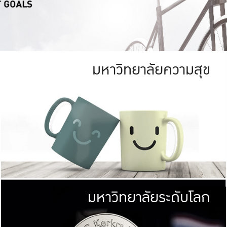
มหาวิทยาลัยความสุข
ย
สีเขียว
มหาวิทยาลัย
ก
สดใส หนาแน่น
ไม่ได้มีเป้าหมา
AN FOREST)
มหาวิทยาลัยชั้นนำทางด้านการว
ICULTURE)
แต่ KU มุ่งเน
าณ 1,400 ไร่
เพื่อสร้างคว
<< คลิก >>
ให้กับประชาชนใ
มหาวิทยาลัยระดับโลก
่อสังคม
มหาวิทยาลั
ามกินดีอยู่ดี
พร้อมที่จ