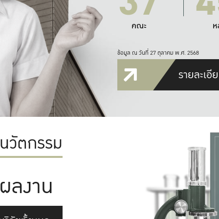
37
4
คณะ
ห
ข้อมูล ณ วันที่ 27 ตุลาคม พ.ศ. 2568
รายละเอีย
ะนวัตกรรม
ผลงาน