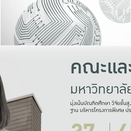
และความสุข
มองปัญหา
แก้ไขจากปั
และสร้างเครื
คณะและ
มหาวิทยาล
มุ่งเน้นบัณฑิตศึกษา วิจัยขั้น
ฐาน บริหารโครงการพิเศษ ปร