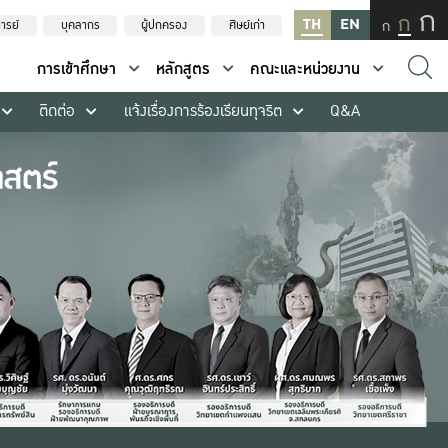
ก
ก
TH
EN
ก
ารย์
บุคลากร
ผู้ปกครอง
ศิษย์เก่า
การเข้าศึกษา
หลักสูตร
คณะและหน่วยงาน
ติดต่อ
แจ้งเรื่องการร้องเรียนทุจริต
Q&A