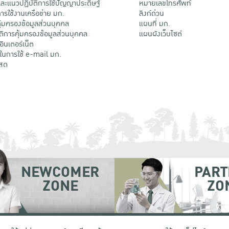
ะแนวปฏิบัติการใช้ปัญญาประดิษฐ์
หมายเลขโทรศัพท์
รใช้งานเครือข่าย มก.
ลิงก์ด่วน
้มครองข้อมูลส่วนบุคคล
แผนที่ มก.
ติการคุ้มครองข้อมูลส่วนบุคคล
แผนผังเว็บไซต์
้อินเตอร์เน็ต
ติในการใช้ e-mail มก.
สด
NEWCOMER
PART
ZONE
ZO
 เขตจตุจักร กรุงเทพฯ 10900
โทรศัพท์ +66 (0) 2942 8200-45