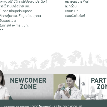
ะแนวปฏิบัติการใช้ปัญญาประดิษฐ์
หมายเลขโทรศัพท์
รใช้งานเครือข่าย มก.
ลิงก์ด่วน
้มครองข้อมูลส่วนบุคคล
แผนที่ มก.
ติการคุ้มครองข้อมูลส่วนบุคคล
แผนผังเว็บไซต์
้อินเตอร์เน็ต
ติในการใช้ e-mail มก.
สด
NEWCOMER
PART
ZONE
ZO
 เขตจตุจักร กรุงเทพฯ 10900
โทรศัพท์ +66 (0) 2942 8200-45