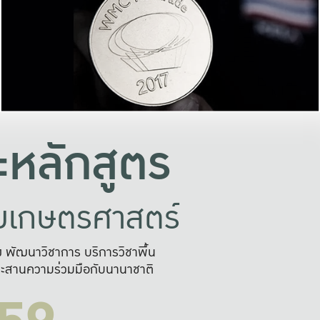
อย่างยั่งยืน
และผลักดันในการใช้ระบบส
ในภาพกว้าง
เพื่อการทำงานแบบ
ญหาจุดเล็กๆ
อข่ายขยายผล
สะดวก รวดเร
และนำไป
บริการด้าน AI อย
หลักสูตร
ัยเกษตรศาสตร์
สูง พัฒนาวิชาการ บริการวิชาพื้น
ะสานความร่วมมือกับนานาชาติ