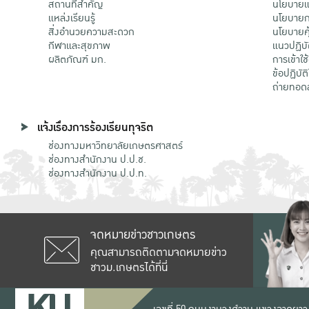
สถานที่สำคัญ
นโยบายแล
แหล่งเรียนรู้
นโยบายกา
สิ่งอำนวยความสะดวก
นโยบายคุ
กีฬาและสุขภาพ
แนวปฏิบั
ผลิตภัณฑ์ มก.
การเข้าใช
ข้อปฏิบั
ถ่ายทอด
แจ้งเรื่องการร้องเรียนทุจริต
ช่องทางมหาวิทยาลัยเกษตรศาสตร์
ช่องทางสำนักงาน ป.ป.ช.
ช่องทางสำนักงาน ป.ป.ท.
จดหมายข่าวชาวเกษตร
คุณสามารถติดตามจดหมายข่าว
ชาวม.เกษตรได้ที่นี่
เลขที่ 50 ถนนงามวงศ์วาน แขวงลาดยาว