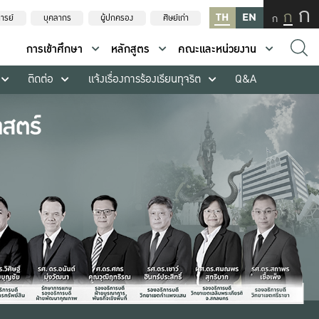
ก
ก
TH
EN
ก
ารย์
บุคลากร
ผู้ปกครอง
ศิษย์เก่า
การเข้าศึกษา
หลักสูตร
คณะและหน่วยงาน
ติดต่อ
แจ้งเรื่องการร้องเรียนทุจริต
Q&A