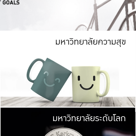
มหาวิทยาลัยความสุข
ย
สีเขียว
มหาวิทยาลัย
ก
สดใส หนาแน่น
ไม่ได้มีเป้าหมา
AN FOREST)
มหาวิทยาลัยชั้นนำทางด้านการว
ICULTURE)
แต่ KU มุ่งเน
าณ 1,400 ไร่
เพื่อสร้างคว
<< คลิก >>
ให้กับประชาชนใ
มหาวิทยาลัยระดับโลก
่อสังคม
มหาวิทยาลั
ามกินดีอยู่ดี
พร้อมที่จ