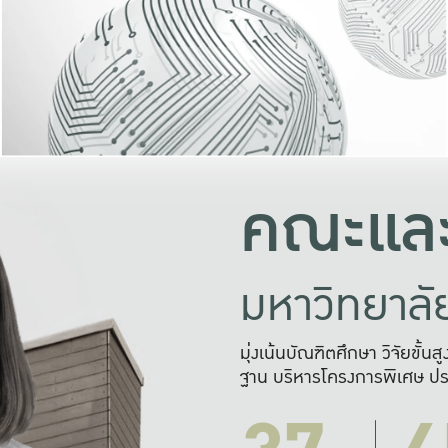
และความสุข
มองปัญหา
แก้ไขจากปั
และสร้างเครื
คณะและ
มหาวิทยาล
มุ่งเน้นบัณฑิตศึกษา วิจัยขั้น
ฐาน บริหารโครงการพิเศษ ปร