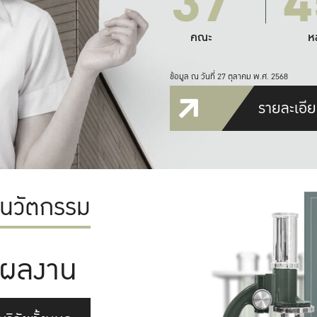
37
4
คณะ
ห
ข้อมูล ณ วันที่ 27 ตุลาคม พ.ศ. 2568
รายละเอีย
ะนวัตกรรม
ผลงาน