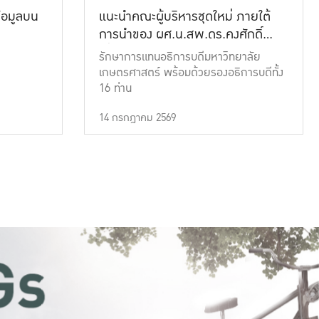
้อมูลบน
แนะนำคณะผู้บริหารชุดใหม่ ภายใต้
การนำของ ผศ.น.สพ.ดร.คงศักดิ์
เที่ยงธรรม
รักษาการแทนอธิการบดีมหาวิทยาลัย
เกษตรศาสตร์ พร้อมด้วยรองอธิการบดีทั้ง
16 ท่าน
14 กรกฎาคม 2569