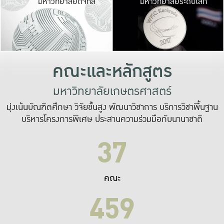
มหาวิทยาลัยดิจิทัล
มหาวิทยาลัยระดับโลก
เปลี่ยนแปลง และ
เพื่อทำงาน
ระบบสารสนเทศที่
คณะและหลักสูตร
มหาวิทยาลัยเกษตรศาสตร์
มุ่งเน้นบัณฑิตศึกษา วิจัยขั้นสูง พัฒนาวิชาการ บริการวิชาพื้นฐาน
บริหารโครงการพิเศษ ประสานความร่วมมือกับนานาชาติ
37
คณะ
459