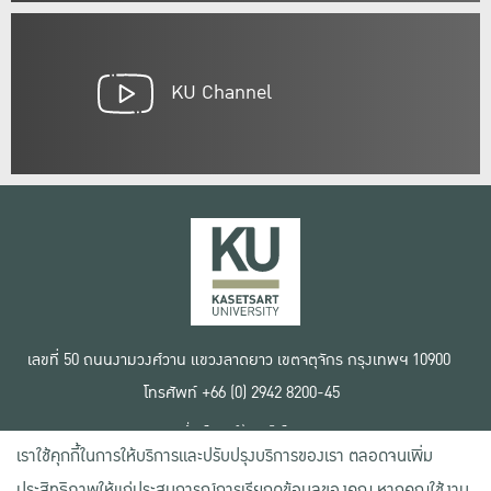
KU Channel
เลขที่ 50 ถนนงามวงศ์วาน แขวงลาดยาว เขตจตุจักร กรุงเทพฯ 10900
โทรศัพท์ +66 (0) 2942 8200-45
เงื่อนไขการใช้งานเว็บไซต์
เราใช้คุกกี้ในการให้บริการและปรับปรุงบริการของเรา ตลอดจนเพิ่ม
ข้อตกลงด้านสิทธิ์ใช้งาน
นโยบายความเป็นส่วนตัว
ประสิทธิภาพให้แก่ประสบการณ์การเรียกดูข้อมูลของคุณ หากคุณใช้งาน