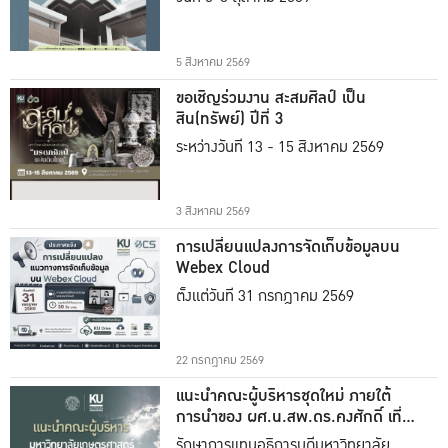
5 สิงหาคม 2569
ขอเชิญร่วมงาน สะสมศิลป์ เป็น
สิน(ทรัพย์) ปีที่ 3
ระหว่างวันที่ 13 - 15 สิงหาคม 2569
3 สิงหาคม 2569
การเปลี่ยนแปลงการจัดเก็บข้อมูลบน
Webex Cloud
ตั้งแต่วันที่ 31 กรกฎาคม 2569
22 กรกฎาคม 2569
แนะนำคณะผู้บริหารชุดใหม่ ภายใต้
การนำของ ผศ.น.สพ.ดร.คงศักดิ์ เที่ยง
ธรรม
รักษาการแทนอธิการบดีมหาวิทยาลัย