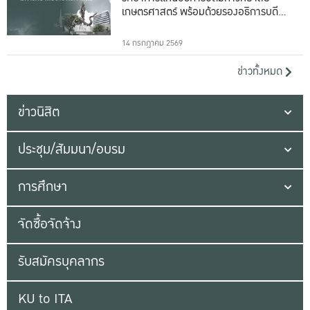
เกษตรศาสตร์ พร้อมด้วยรองอธิการบดีทั้ง
16 ท่าน
14 กรกฎาคม 2569
ข่าวทั้งหมด
ข่าวนิสิต
ประชุม/สัมมนา/อบรม
การศึกษา
จัดซื้อจัดจ้าง
รับสมัครบุคลากร
KU to ITA