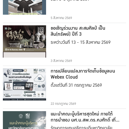
5 สิงหาคม 2569
ขอเชิญร่วมงาน สะสมศิลป์ เป็น
สิน(ทรัพย์) ปีที่ 3
ระหว่างวันที่ 13 - 15 สิงหาคม 2569
3 สิงหาคม 2569
การเปลี่ยนแปลงการจัดเก็บข้อมูลบน
Webex Cloud
ตั้งแต่วันที่ 31 กรกฎาคม 2569
22 กรกฎาคม 2569
แนะนำคณะผู้บริหารชุดใหม่ ภายใต้
การนำของ ผศ.น.สพ.ดร.คงศักดิ์ เที่ยง
ธรรม
รักษาการแทนอธิการบดีมหาวิทยาลัย