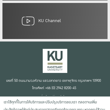
KU Channel
เลขที่ 50 ถนนงามวงศ์วาน แขวงลาดยาว เขตจตุจักร กรุงเทพฯ 10900
โทรศัพท์ +66 (0) 2942 8200-45
เงื่อนไขการใช้งานเว็บไซต์
เราใช้คุกกี้ในการให้บริการและปรับปรุงบริการของเรา ตลอดจนเพิ่ม
ข้อตกลงด้านสิทธิ์ใช้งาน
นโยบายความเป็นส่วนตัว
ประสิทธิภาพให้แก่ประสบการณ์การเรียกดูข้อมูลของคุณ หากคุณใช้งาน