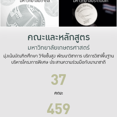
มหาวิทยาลัยดิจิทัล
มหาวิทยาลัยระดับโลก
เปลี่ยนแปลง และ
เพื่อทำงาน
ระบบสารสนเทศที่
คณะและหลักสูตร
มหาวิทยาลัยเกษตรศาสตร์
มุ่งเน้นบัณฑิตศึกษา วิจัยขั้นสูง พัฒนาวิชาการ บริการวิชาพื้นฐาน
บริหารโครงการพิเศษ ประสานความร่วมมือกับนานาชาติ
37
คณะ
459