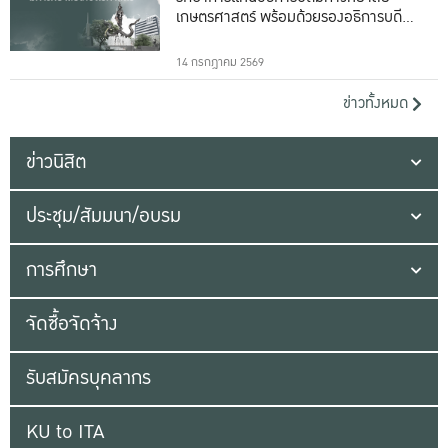
เกษตรศาสตร์ พร้อมด้วยรองอธิการบดีทั้ง
16 ท่าน
14 กรกฎาคม 2569
ข่าวทั้งหมด
ข่าวนิสิต
ประชุม/สัมมนา/อบรม
การศึกษา
จัดซื้อจัดจ้าง
รับสมัครบุคลากร
KU to ITA