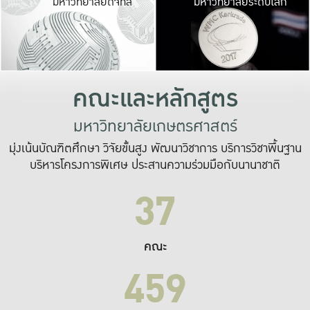
มหาวิทยาลัยดิจิทัล
มหาวิทยาลัยระดับโลก
เปลี่ยนแปลง และ
เพื่อทำงาน
ระบบสารสนเทศที่
คณะและหลักสูตร
มหาวิทยาลัยเกษตรศาสตร์
มุ่งเน้นบัณฑิตศึกษา วิจัยขั้นสูง พัฒนาวิชาการ บริการวิชาพื้นฐาน
บริหารโครงการพิเศษ ประสานความร่วมมือกับนานาชาติ
37
คณะ
459