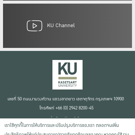
KU Channel
เลขที่ 50 ถนนงามวงศ์วาน แขวงลาดยาว เขตจตุจักร กรุงเทพฯ 10900
โทรศัพท์ +66 (0) 2942 8200-45
เงื่อนไขการใช้งานเว็บไซต์
เราใช้คุกกี้ในการให้บริการและปรับปรุงบริการของเรา ตลอดจนเพิ่ม
ข้อตกลงด้านสิทธิ์ใช้งาน
นโยบายความเป็นส่วนตัว
ประสิทธิภาพให้แก่ประสบการณ์การเรียกดูข้อมูลของคุณ หากคุณใช้งาน