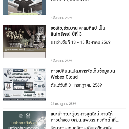
5 สิงหาคม 2569
ขอเชิญร่วมงาน สะสมศิลป์ เป็น
สิน(ทรัพย์) ปีที่ 3
ระหว่างวันที่ 13 - 15 สิงหาคม 2569
3 สิงหาคม 2569
การเปลี่ยนแปลงการจัดเก็บข้อมูลบน
Webex Cloud
ตั้งแต่วันที่ 31 กรกฎาคม 2569
22 กรกฎาคม 2569
แนะนำคณะผู้บริหารชุดใหม่ ภายใต้
การนำของ ผศ.น.สพ.ดร.คงศักดิ์ เที่ยง
ธรรม
รักษาการแทนอธิการบดีมหาวิทยาลัย