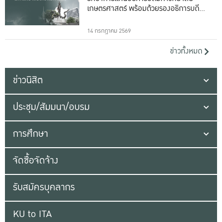
เกษตรศาสตร์ พร้อมด้วยรองอธิการบดีทั้ง
16 ท่าน
14 กรกฎาคม 2569
ข่าวทั้งหมด
ข่าวนิสิต
ประชุม/สัมมนา/อบรม
การศึกษา
จัดซื้อจัดจ้าง
รับสมัครบุคลากร
KU to ITA