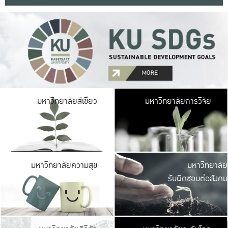
มหาวิ
มหาวิทยาลัยสีเขียว
มหาวิทยาลัยการวิจัย
มีพื้นที่เขียวสดใส 
เป็นป่าในเมือง เกษตร
มหาวิ
มหาวิทยาลัยความสุข
มหาวิทยาลัย
ค
รับผิดชอบต่อสังคม
เปิดประส
และพบเรื่องราวใหม่
มหาวิ