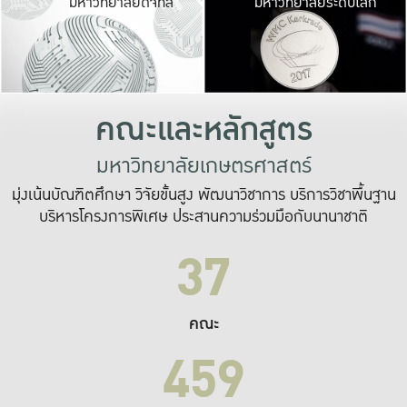
มหาวิทยาลัยดิจิทัล
มหาวิทยาลัยระดับโลก
เปลี่ยนแปลง และ
เพื่อทำงาน
ระบบสารสนเทศที่
คณะและหลักสูตร
มหาวิทยาลัยเกษตรศาสตร์
มุ่งเน้นบัณฑิตศึกษา วิจัยขั้นสูง พัฒนาวิชาการ บริการวิชาพื้นฐาน
บริหารโครงการพิเศษ ประสานความร่วมมือกับนานาชาติ
37
คณะ
459