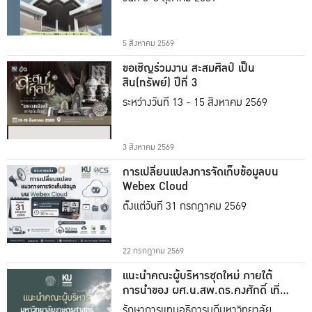
5 สิงหาคม 2569
ขอเชิญร่วมงาน สะสมศิลป์ เป็น
สิน(ทรัพย์) ปีที่ 3
ระหว่างวันที่ 13 - 15 สิงหาคม 2569
3 สิงหาคม 2569
การเปลี่ยนแปลงการจัดเก็บข้อมูลบน
Webex Cloud
ตั้งแต่วันที่ 31 กรกฎาคม 2569
22 กรกฎาคม 2569
แนะนำคณะผู้บริหารชุดใหม่ ภายใต้
การนำของ ผศ.น.สพ.ดร.คงศักดิ์ เที่ยง
ธรรม
รักษาการแทนอธิการบดีมหาวิทยาลัย