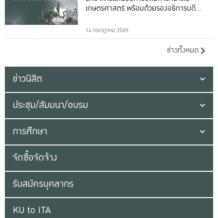
เกษตรศาสตร์ พร้อมด้วยรองอธิการบดีทั้ง
16 ท่าน
14 กรกฎาคม 2569
ข่าวทั้งหมด
ข่าวนิสิต
ประชุม/สัมมนา/อบรม
การศึกษา
จัดซื้อจัดจ้าง
รับสมัครบุคลากร
KU to ITA