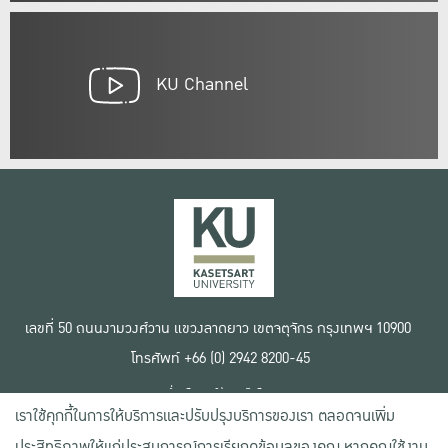
KU Channel
เลขที่ 50 ถนนงามวงศ์วาน แขวงลาดยาว เขตจตุจักร กรุงเทพฯ 10900
โทรศัพท์ +66 (0) 2942 8200-45
เงื่อนไขการใช้งานเว็บไซต์
เราใช้คุกกี้ในการให้บริการและปรับปรุงบริการของเรา ตลอดจนเพิ่ม
ข้อตกลงด้านสิทธิ์ใช้งาน
นโยบายความเป็นส่วนตัว
ประสิทธิภาพให้แก่ประสบการณ์การเรียกดูข้อมูลของคุณ หากคุณใช้งาน