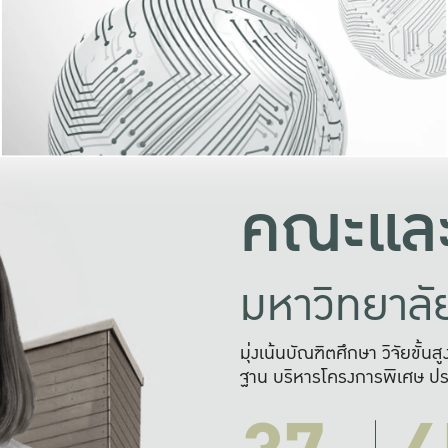
และความสุข
มองปัญหา
แก้ไขจากปั
และสร้างเครื
คณะและ
มหาวิทยาล
มุ่งเน้นบัณฑิตศึกษา วิจัยขั้น
ฐาน บริหารโครงการพิเศษ ปร