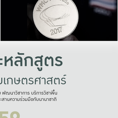
อย่างยั่งยืน
และผลักดันในการใช้ระบบส
ในภาพกว้าง
เพื่อการทำงานแบบ
ญหาจุดเล็กๆ
อข่ายขยายผล
สะดวก รวดเร
และนำไป
บริการด้าน AI อย
หลักสูตร
ัยเกษตรศาสตร์
สูง พัฒนาวิชาการ บริการวิชาพื้น
ะสานความร่วมมือกับนานาชาติ