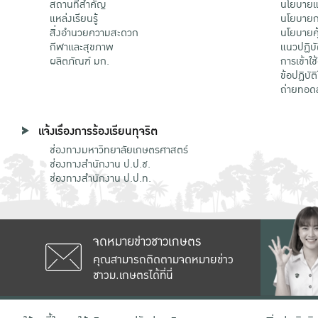
สถานที่สำคัญ
นโยบายแล
แหล่งเรียนรู้
นโยบายกา
สิ่งอำนวยความสะดวก
นโยบายคุ
กีฬาและสุขภาพ
แนวปฏิบั
ผลิตภัณฑ์ มก.
การเข้าใช
ข้อปฏิบั
ถ่ายทอด
แจ้งเรื่องการร้องเรียนทุจริต
ช่องทางมหาวิทยาลัยเกษตรศาสตร์
ช่องทางสำนักงาน ป.ป.ช.
ช่องทางสำนักงาน ป.ป.ท.
จดหมายข่าวชาวเกษตร
คุณสามารถติดตามจดหมายข่าว
ชาวม.เกษตรได้ที่นี่
เลขที่ 50 ถนนงามวงศ์วาน แขวงลาดยาว