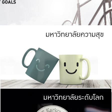
มหาวิทยาลัยความสุข
ย
สีเขียว
มหาวิทยาลัย
ก
สดใส หนาแน่น
ไม่ได้มีเป้าหมา
AN FOREST)
มหาวิทยาลัยชั้นนำทางด้านการว
ICULTURE)
แต่ KU มุ่งเน
าณ 1,400 ไร่
เพื่อสร้างคว
<< คลิก >>
ให้กับประชาชนใ
มหาวิทยาลัยระดับโลก
่อสังคม
มหาวิทยาลั
ามกินดีอยู่ดี
พร้อมที่จ