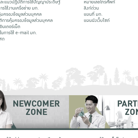
ะแนวปฏิบัติการใช้ปัญญาประดิษฐ์
หมายเลขโทรศัพท์
รใช้งานเครือข่าย มก.
ลิงก์ด่วน
้มครองข้อมูลส่วนบุคคล
แผนที่ มก.
ติการคุ้มครองข้อมูลส่วนบุคคล
แผนผังเว็บไซต์
้อินเตอร์เน็ต
ติในการใช้ e-mail มก.
สด
NEWCOMER
PART
ZONE
ZO
 เขตจตุจักร กรุงเทพฯ 10900
โทรศัพท์ +66 (0) 2942 8200-45