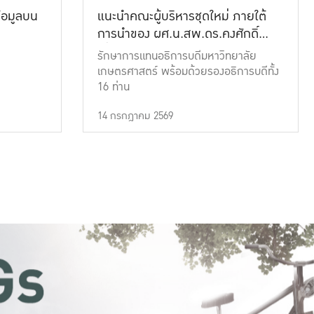
้อมูลบน
แนะนำคณะผู้บริหารชุดใหม่ ภายใต้
การนำของ ผศ.น.สพ.ดร.คงศักดิ์
เที่ยงธรรม
รักษาการแทนอธิการบดีมหาวิทยาลัย
เกษตรศาสตร์ พร้อมด้วยรองอธิการบดีทั้ง
16 ท่าน
14 กรกฎาคม 2569