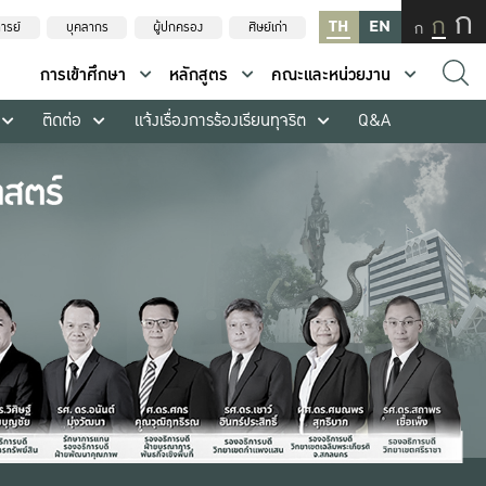
ก
ก
TH
EN
ก
ารย์
บุคลากร
ผู้ปกครอง
ศิษย์เก่า
การเข้าศึกษา
หลักสูตร
คณะและหน่วยงาน
ติดต่อ
แจ้งเรื่องการร้องเรียนทุจริต
Q&A