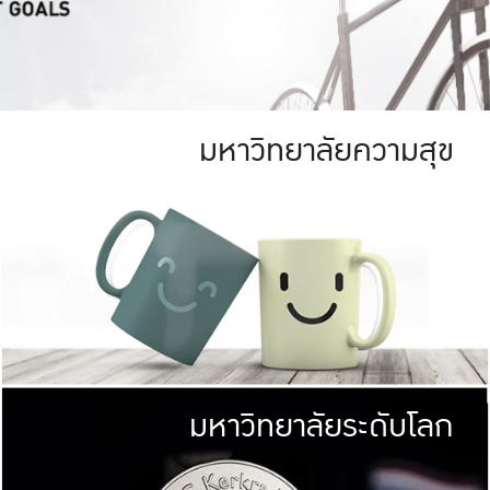
มหาวิทยาลัยความสุข
ย
สีเขียว
มหาวิทยาลัย
ก
สดใส หนาแน่น
ไม่ได้มีเป้าหมา
AN FOREST)
มหาวิทยาลัยชั้นนำทางด้านการว
ICULTURE)
แต่ KU มุ่งเน
าณ 1,400 ไร่
เพื่อสร้างคว
<< คลิก >>
ให้กับประชาชนใ
มหาวิทยาลัยระดับโลก
่อสังคม
มหาวิทยาลั
ามกินดีอยู่ดี
พร้อมที่จ