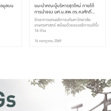
้อมูลบน
แนะนำคณะผู้บริหารชุดใหม่ ภายใต้
การนำของ ผศ.น.สพ.ดร.คงศักดิ์
เที่ยงธรรม
รักษาการแทนอธิการบดีมหาวิทยาลัย
เกษตรศาสตร์ พร้อมด้วยรองอธิการบดีทั้ง
16 ท่าน
14 กรกฎาคม 2569