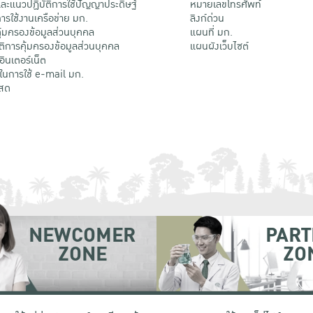
ะแนวปฏิบัติการใช้ปัญญาประดิษฐ์
หมายเลขโทรศัพท์
รใช้งานเครือข่าย มก.
ลิงก์ด่วน
้มครองข้อมูลส่วนบุคคล
แผนที่ มก.
ติการคุ้มครองข้อมูลส่วนบุคคล
แผนผังเว็บไซต์
้อินเตอร์เน็ต
ติในการใช้ e-mail มก.
สด
NEWCOMER
PART
ZONE
ZO
 เขตจตุจักร กรุงเทพฯ 10900
โทรศัพท์ +66 (0) 2942 8200-45