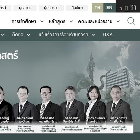
ก
ก
TH
EN
ก
ารย์
บุคลากร
ผู้ปกครอง
ศิษย์เก่า
การเข้าศึกษา
หลักสูตร
คณะและหน่วยงาน
ติดต่อ
แจ้งเรื่องการร้องเรียนทุจริต
Q&A