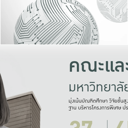
และความสุข
มองปัญหา
แก้ไขจากปั
และสร้างเครื
คณะและ
มหาวิทยาล
มุ่งเน้นบัณฑิตศึกษา วิจัยขั้น
ฐาน บริหารโครงการพิเศษ ปร