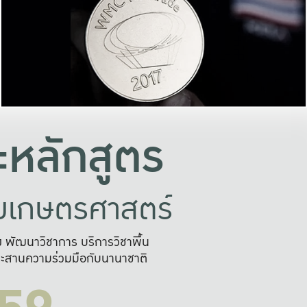
อย่างยั่งยืน
และผลักดันในการใช้ระบบส
ในภาพกว้าง
เพื่อการทำงานแบบ
ญหาจุดเล็กๆ
อข่ายขยายผล
สะดวก รวดเร
และนำไป
บริการด้าน AI อย
หลักสูตร
ัยเกษตรศาสตร์
สูง พัฒนาวิชาการ บริการวิชาพื้น
ะสานความร่วมมือกับนานาชาติ