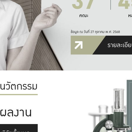
37
4
คณะ
ห
ข้อมูล ณ วันที่ 27 ตุลาคม พ.ศ. 2568
รายละเอีย
ะนวัตกรรม
ผลงาน