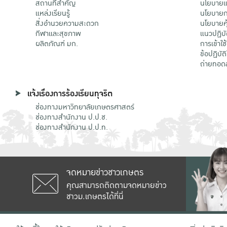
สถานที่สำคัญ
นโยบายแล
แหล่งเรียนรู้
นโยบายกา
สิ่งอำนวยความสะดวก
นโยบายคุ
กีฬาและสุขภาพ
แนวปฏิบั
ผลิตภัณฑ์ มก.
การเข้าใช
ข้อปฏิบั
ถ่ายทอด
แจ้งเรื่องการร้องเรียนทุจริต
ช่องทางมหาวิทยาลัยเกษตรศาสตร์
ช่องทางสำนักงาน ป.ป.ช.
ช่องทางสำนักงาน ป.ป.ท.
จดหมายข่าวชาวเกษตร
คุณสามารถติดตามจดหมายข่าว
ชาวม.เกษตรได้ที่นี่
เลขที่ 50 ถนนงามวงศ์วาน แขวงลาดยาว