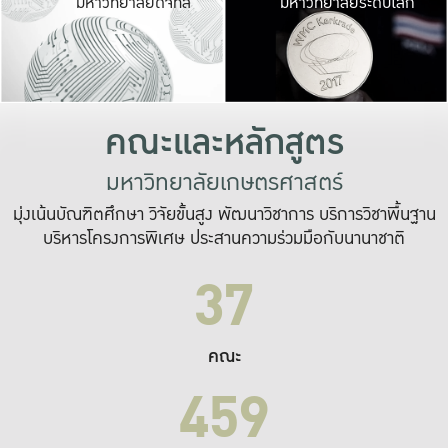
มหาวิทยาลัยดิจิทัล
มหาวิทยาลัยระดับโลก
เปลี่ยนแปลง และ
เพื่อทำงาน
ระบบสารสนเทศที่
คณะและหลักสูตร
มหาวิทยาลัยเกษตรศาสตร์
มุ่งเน้นบัณฑิตศึกษา วิจัยขั้นสูง พัฒนาวิชาการ บริการวิชาพื้นฐาน
บริหารโครงการพิเศษ ประสานความร่วมมือกับนานาชาติ
37
คณะ
459