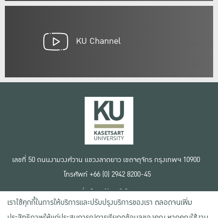
KU Channel
เลขที่ 50 ถนนงามวงศ์วาน แขวงลาดยาว เขตจตุจักร กรุงเทพฯ 10900
โทรศัพท์ +66 (0) 2942 8200-45
เงื่อนไขการใช้งานเว็บไซต์
เราใช้คุกกี้ในการให้บริการและปรับปรุงบริการของเรา ตลอดจนเพิ่ม
ข้อตกลงด้านสิทธิ์ใช้งาน
นโยบายความเป็นส่วนตัว
ประสิทธิภาพให้แก่ประสบการณ์การเรียกดูข้อมูลของคุณ หากคุณใช้งาน