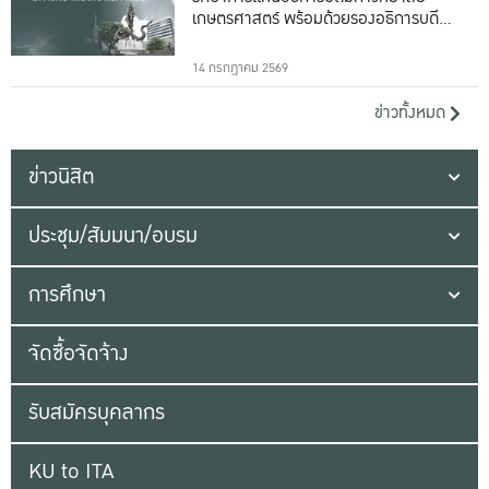
เกษตรศาสตร์ พร้อมด้วยรองอธิการบดีทั้ง
16 ท่าน
14 กรกฎาคม 2569
ข่าวทั้งหมด
ข่าวนิสิต
ประชุม/สัมมนา/อบรม
การศึกษา
จัดซื้อจัดจ้าง
รับสมัครบุคลากร
KU to ITA