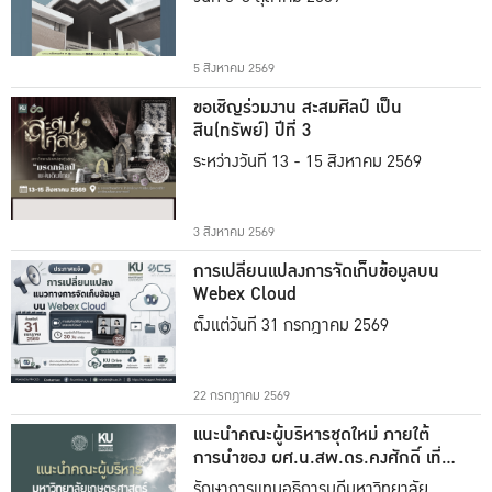
5 สิงหาคม 2569
ขอเชิญร่วมงาน สะสมศิลป์ เป็น
สิน(ทรัพย์) ปีที่ 3
ระหว่างวันที่ 13 - 15 สิงหาคม 2569
3 สิงหาคม 2569
การเปลี่ยนแปลงการจัดเก็บข้อมูลบน
Webex Cloud
ตั้งแต่วันที่ 31 กรกฎาคม 2569
22 กรกฎาคม 2569
แนะนำคณะผู้บริหารชุดใหม่ ภายใต้
การนำของ ผศ.น.สพ.ดร.คงศักดิ์ เที่ยง
ธรรม
รักษาการแทนอธิการบดีมหาวิทยาลัย