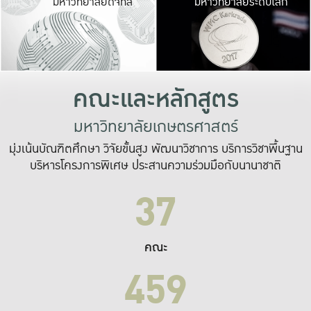
มหาวิทยาลัยดิจิทัล
มหาวิทยาลัยระดับโลก
เปลี่ยนแปลง และ
เพื่อทำงาน
ระบบสารสนเทศที่
คณะและหลักสูตร
มหาวิทยาลัยเกษตรศาสตร์
มุ่งเน้นบัณฑิตศึกษา วิจัยขั้นสูง พัฒนาวิชาการ บริการวิชาพื้นฐาน
บริหารโครงการพิเศษ ประสานความร่วมมือกับนานาชาติ
37
คณะ
459