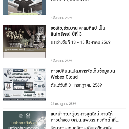
5 สิงหาคม 2569
ขอเชิญร่วมงาน สะสมศิลป์ เป็น
สิน(ทรัพย์) ปีที่ 3
ระหว่างวันที่ 13 - 15 สิงหาคม 2569
3 สิงหาคม 2569
การเปลี่ยนแปลงการจัดเก็บข้อมูลบน
Webex Cloud
ตั้งแต่วันที่ 31 กรกฎาคม 2569
22 กรกฎาคม 2569
แนะนำคณะผู้บริหารชุดใหม่ ภายใต้
การนำของ ผศ.น.สพ.ดร.คงศักดิ์ เที่ยง
ธรรม
รักษาการแทนอธิการบดีมหาวิทยาลัย