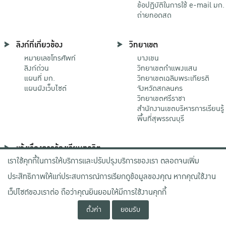
ข้อปฏิบัติในการใช้ e-mail มก.
ถ่ายทอดสด
ลิงก์ที่เกี่ยวข้อง
วิทยาเขต
หมายเลขโทรศัพท์
บางเขน
ลิงก์ด่วน
วิทยาเขตกําแพงแสน
แผนที่ มก.
วิทยาเขตเฉลิมพระเกียรติ
แผนผังเว็บไซต์
จังหวัดสกลนคร
วิทยาเขตศรีราชา
สำนักงานเขตบริหารการเรียนรู้
พื้นที่สุพรรณบุรี
แจ้งเรื่องการร้องเรียนทุจริต
เราใช้คุกกี้ในการให้บริการและปรับปรุงบริการของเรา ตลอดจนเพิ่ม
ช่องทางมหาวิทยาลัย
เกษตรศาสตร์
ประสิทธิภาพให้แก่ประสบการณ์การเรียกดูข้อมูลของคุณ หากคุณใช้งาน
ช่องทางสำนักงาน ป.ป.ช.
ช่องทางสำนักงาน ป.ป.ท.
เว็ปไซต์ของเราต่อ ถือว่าคุณยินยอมให้มีการใช้งานคุกกี้
ตั้งค่า
ยอมรับ