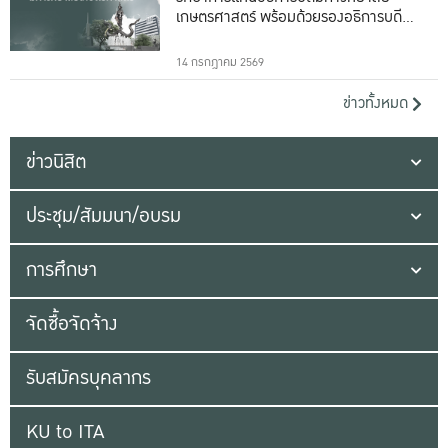
เกษตรศาสตร์ พร้อมด้วยรองอธิการบดีทั้ง
16 ท่าน
14 กรกฎาคม 2569
ข่าวทั้งหมด
ข่าวนิสิต
ประชุม/สัมมนา/อบรม
การศึกษา
จัดซื้อจัดจ้าง
รับสมัครบุคลากร
KU to ITA