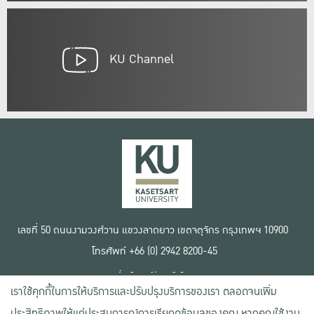
KU Channel
เลขที่ 50 ถนนงามวงศ์วาน แขวงลาดยาว เขตจตุจักร กรุงเทพฯ 10900
โทรศัพท์ +66 (0) 2942 8200-45
เงื่อนไขการใช้งานเว็บไซต์
เราใช้คุกกี้ในการให้บริการและปรับปรุงบริการของเรา ตลอดจนเพิ่ม
ข้อตกลงด้านสิทธิ์ใช้งาน
นโยบายความเป็นส่วนตัว
ประสิทธิภาพให้แก่ประสบการณ์การเรียกดูข้อมูลของคุณ หากคุณใช้งาน