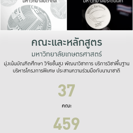
มหาวิทยาลัยดิจิทัล
มหาวิทยาลัยระดับโลก
เปลี่ยนแปลง และ
เพื่อทำงาน
ระบบสารสนเทศที่
คณะและหลักสูตร
มหาวิทยาลัยเกษตรศาสตร์
มุ่งเน้นบัณฑิตศึกษา วิจัยขั้นสูง พัฒนาวิชาการ บริการวิชาพื้นฐาน
บริหารโครงการพิเศษ ประสานความร่วมมือกับนานาชาติ
37
คณะ
459