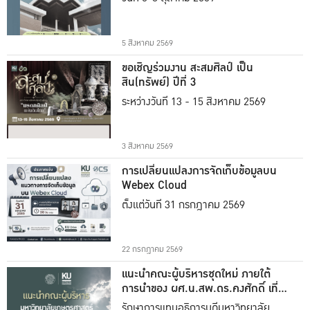
5 สิงหาคม 2569
ขอเชิญร่วมงาน สะสมศิลป์ เป็น
สิน(ทรัพย์) ปีที่ 3
ระหว่างวันที่ 13 - 15 สิงหาคม 2569
3 สิงหาคม 2569
การเปลี่ยนแปลงการจัดเก็บข้อมูลบน
Webex Cloud
ตั้งแต่วันที่ 31 กรกฎาคม 2569
22 กรกฎาคม 2569
แนะนำคณะผู้บริหารชุดใหม่ ภายใต้
การนำของ ผศ.น.สพ.ดร.คงศักดิ์ เที่ยง
ธรรม
รักษาการแทนอธิการบดีมหาวิทยาลัย