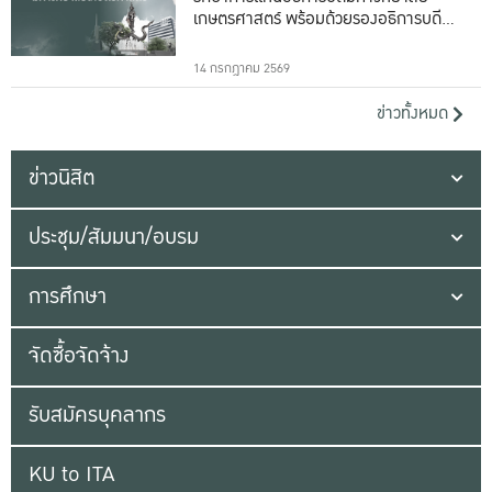
เกษตรศาสตร์ พร้อมด้วยรองอธิการบดีทั้ง
16 ท่าน
14 กรกฎาคม 2569
ข่าวทั้งหมด
ข่าวนิสิต
ประชุม/สัมมนา/อบรม
การศึกษา
จัดซื้อจัดจ้าง
รับสมัครบุคลากร
KU to ITA