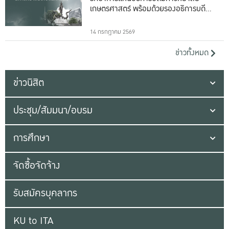
เกษตรศาสตร์ พร้อมด้วยรองอธิการบดีทั้ง
16 ท่าน
14 กรกฎาคม 2569
ข่าวทั้งหมด
ข่าวนิสิต
ประชุม/สัมมนา/อบรม
การศึกษา
จัดซื้อจัดจ้าง
รับสมัครบุคลากร
KU to ITA