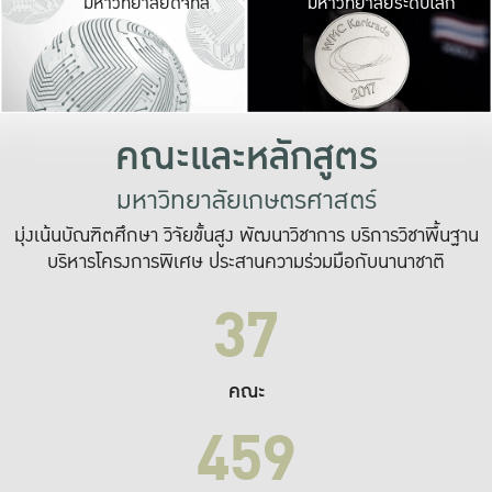
มหาวิทยาลัยดิจิทัล
มหาวิทยาลัยระดับโลก
เปลี่ยนแปลง และ
เพื่อทำงาน
ระบบสารสนเทศที่
คณะและหลักสูตร
มหาวิทยาลัยเกษตรศาสตร์
มุ่งเน้นบัณฑิตศึกษา วิจัยขั้นสูง พัฒนาวิชาการ บริการวิชาพื้นฐาน
บริหารโครงการพิเศษ ประสานความร่วมมือกับนานาชาติ
37
คณะ
459