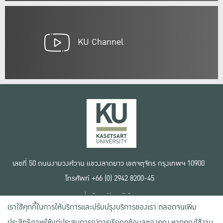
KU Channel
เลขที่ 50 ถนนงามวงศ์วาน แขวงลาดยาว เขตจตุจักร กรุงเทพฯ 10900
โทรศัพท์ +66 (0) 2942 8200-45
เงื่อนไขการใช้งานเว็บไซต์
เราใช้คุกกี้ในการให้บริการและปรับปรุงบริการของเรา ตลอดจนเพิ่ม
ข้อตกลงด้านสิทธิ์ใช้งาน
นโยบายความเป็นส่วนตัว
ประสิทธิภาพให้แก่ประสบการณ์การเรียกดูข้อมูลของคุณ หากคุณใช้งาน