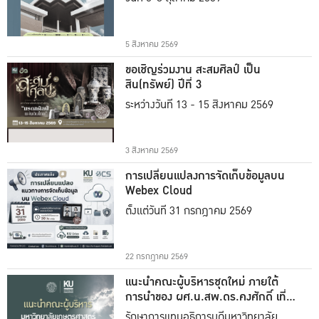
5 สิงหาคม 2569
ขอเชิญร่วมงาน สะสมศิลป์ เป็น
สิน(ทรัพย์) ปีที่ 3
ระหว่างวันที่ 13 - 15 สิงหาคม 2569
3 สิงหาคม 2569
การเปลี่ยนแปลงการจัดเก็บข้อมูลบน
Webex Cloud
ตั้งแต่วันที่ 31 กรกฎาคม 2569
22 กรกฎาคม 2569
แนะนำคณะผู้บริหารชุดใหม่ ภายใต้
การนำของ ผศ.น.สพ.ดร.คงศักดิ์ เที่ยง
ธรรม
รักษาการแทนอธิการบดีมหาวิทยาลัย