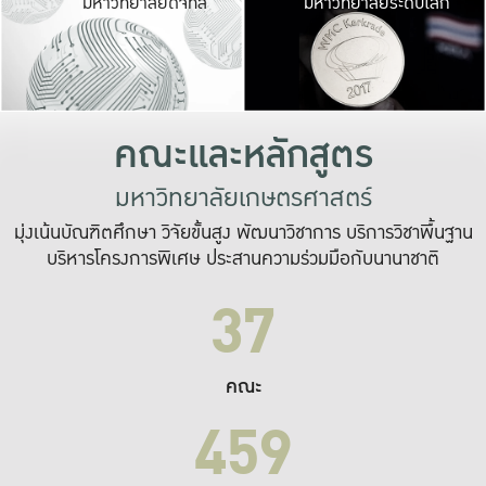
มหาวิทยาลัยดิจิทัล
มหาวิทยาลัยระดับโลก
เปลี่ยนแปลง และ
เพื่อทำงาน
ระบบสารสนเทศที่
คณะและหลักสูตร
มหาวิทยาลัยเกษตรศาสตร์
มุ่งเน้นบัณฑิตศึกษา วิจัยขั้นสูง พัฒนาวิชาการ บริการวิชาพื้นฐาน
บริหารโครงการพิเศษ ประสานความร่วมมือกับนานาชาติ
37
คณะ
459