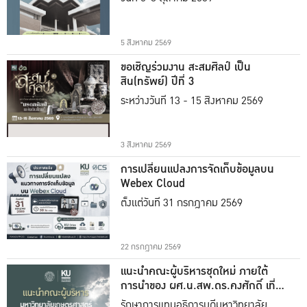
5 สิงหาคม 2569
ขอเชิญร่วมงาน สะสมศิลป์ เป็น
สิน(ทรัพย์) ปีที่ 3
ระหว่างวันที่ 13 - 15 สิงหาคม 2569
3 สิงหาคม 2569
การเปลี่ยนแปลงการจัดเก็บข้อมูลบน
Webex Cloud
ตั้งแต่วันที่ 31 กรกฎาคม 2569
22 กรกฎาคม 2569
แนะนำคณะผู้บริหารชุดใหม่ ภายใต้
การนำของ ผศ.น.สพ.ดร.คงศักดิ์ เที่ยง
ธรรม
รักษาการแทนอธิการบดีมหาวิทยาลัย