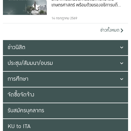
เกษตรศาสตร์ พร้อมด้วยรองอธิการบดีทั้ง
16 ท่าน
14 กรกฎาคม 2569
ข่าวทั้งหมด
ข่าวนิสิต
ประชุม/สัมมนา/อบรม
การศึกษา
จัดซื้อจัดจ้าง
รับสมัครบุคลากร
KU to ITA