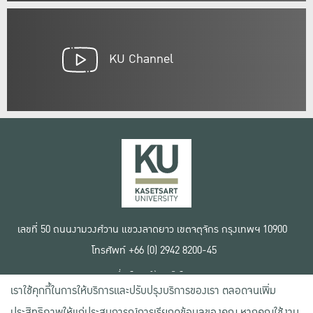
KU Channel
เลขที่ 50 ถนนงามวงศ์วาน แขวงลาดยาว เขตจตุจักร กรุงเทพฯ 10900
โทรศัพท์ +66 (0) 2942 8200-45
เงื่อนไขการใช้งานเว็บไซต์
เราใช้คุกกี้ในการให้บริการและปรับปรุงบริการของเรา ตลอดจนเพิ่ม
ข้อตกลงด้านสิทธิ์ใช้งาน
นโยบายความเป็นส่วนตัว
ประสิทธิภาพให้แก่ประสบการณ์การเรียกดูข้อมูลของคุณ หากคุณใช้งาน