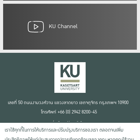
KU Channel
เลขที่ 50 ถนนงามวงศ์วาน แขวงลาดยาว เขตจตุจักร กรุงเทพฯ 10900
โทรศัพท์ +66 (0) 2942 8200-45
เงื่อนไขการใช้งานเว็บไซต์
เราใช้คุกกี้ในการให้บริการและปรับปรุงบริการของเรา ตลอดจนเพิ่ม
ข้อตกลงด้านสิทธิ์ใช้งาน
นโยบายความเป็นส่วนตัว
ประสิทธิภาพให้แก่ประสบการณ์การเรียกดูข้อมูลของคุณ หากคุณใช้งาน