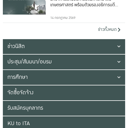
เกษตรศาสตร์ พร้อมด้วยรองอธิการบดีทั้ง
16 ท่าน
14 กรกฎาคม 2569
ข่าวทั้งหมด
ข่าวนิสิต
ประชุม/สัมมนา/อบรม
การศึกษา
จัดซื้อจัดจ้าง
รับสมัครบุคลากร
KU to ITA