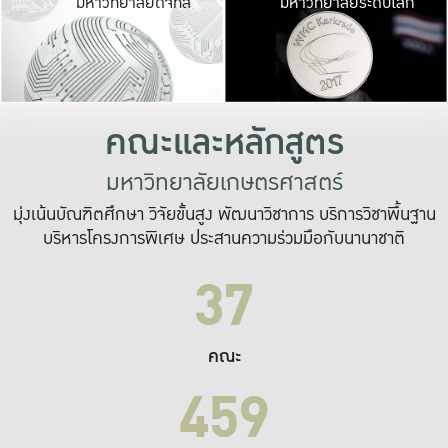
มหาวิทยาลัยดิจิทัล
มหาวิทยาลัยระดับโลก
เปลี่ยนแปลง และ
เพื่อทำงาน
ระบบสารสนเทศที่
คณะและหลักสูตร
มหาวิทยาลัยเกษตรศาสตร์
มุ่งเน้นบัณฑิตศึกษา วิจัยขั้นสูง พัฒนาวิชาการ บริการวิชาพื้นฐาน
บริหารโครงการพิเศษ ประสานความร่วมมือกับนานาชาติ
37
คณะ
459