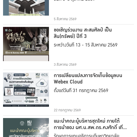
5 สิงหาคม 2569
ขอเชิญร่วมงาน สะสมศิลป์ เป็น
สิน(ทรัพย์) ปีที่ 3
ระหว่างวันที่ 13 - 15 สิงหาคม 2569
3 สิงหาคม 2569
การเปลี่ยนแปลงการจัดเก็บข้อมูลบน
Webex Cloud
ตั้งแต่วันที่ 31 กรกฎาคม 2569
22 กรกฎาคม 2569
แนะนำคณะผู้บริหารชุดใหม่ ภายใต้
การนำของ ผศ.น.สพ.ดร.คงศักดิ์ เที่ยง
ธรรม
รักษาการแทนอธิการบดีมหาวิทยาลัย