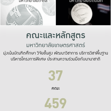
มหาวิทยาลัยดิจิทัล
มหาวิทยาลัยระดับโลก
เปลี่ยนแปลง และ
เพื่อทำงาน
ระบบสารสนเทศที่
คณะและหลักสูตร
มหาวิทยาลัยเกษตรศาสตร์
มุ่งเน้นบัณฑิตศึกษา วิจัยขั้นสูง พัฒนาวิชาการ บริการวิชาพื้นฐาน
บริหารโครงการพิเศษ ประสานความร่วมมือกับนานาชาติ
37
คณะ
459