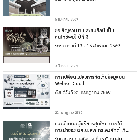
5 สิงหาคม 2569
ขอเชิญร่วมงาน สะสมศิลป์ เป็น
สิน(ทรัพย์) ปีที่ 3
ระหว่างวันที่ 13 - 15 สิงหาคม 2569
3 สิงหาคม 2569
การเปลี่ยนแปลงการจัดเก็บข้อมูลบน
Webex Cloud
ตั้งแต่วันที่ 31 กรกฎาคม 2569
22 กรกฎาคม 2569
แนะนำคณะผู้บริหารชุดใหม่ ภายใต้
การนำของ ผศ.น.สพ.ดร.คงศักดิ์ เที่ยง
ธรรม
รักษาการแทนอธิการบดีมหาวิทยาลัย