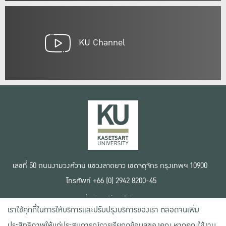
KU Channel
เลขที่ 50 ถนนงามวงศ์วาน แขวงลาดยาว เขตจตุจักร กรุงเทพฯ 10900
โทรศัพท์ +66 (0) 2942 8200-45
เงื่อนไขการใช้งานเว็บไซต์
เราใช้คุกกี้ในการให้บริการและปรับปรุงบริการของเรา ตลอดจนเพิ่ม
ข้อตกลงด้านสิทธิ์ใช้งาน
นโยบายความเป็นส่วนตัว
ประสิทธิภาพให้แก่ประสบการณ์การเรียกดูข้อมูลของคุณ หากคุณใช้งาน