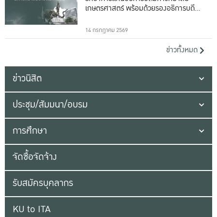
เกษตรศาสตร์ พร้อมด้วยรองอธิการบดีทั้ง
16 ท่าน
14 กรกฎาคม 2569
ข่าวทั้งหมด
ข่าวนิสิต
ประชุม/สัมมนา/อบรม
การศึกษา
จัดซื้อจัดจ้าง
รับสมัครบุคลากร
KU to ITA