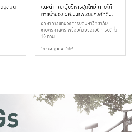
้อมูลบน
แนะนำคณะผู้บริหารชุดใหม่ ภายใต้
การนำของ ผศ.น.สพ.ดร.คงศักดิ์
เที่ยงธรรม
รักษาการแทนอธิการบดีมหาวิทยาลัย
เกษตรศาสตร์ พร้อมด้วยรองอธิการบดีทั้ง
16 ท่าน
14 กรกฎาคม 2569