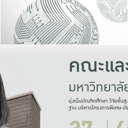
และความสุข
มองปัญหา
แก้ไขจากปั
และสร้างเครื
คณะและ
มหาวิทยาล
มุ่งเน้นบัณฑิตศึกษา วิจัยขั้น
ฐาน บริหารโครงการพิเศษ ปร