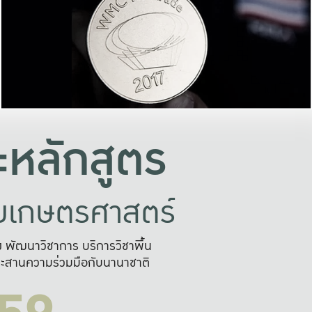
อย่างยั่งยืน
และผลักดันในการใช้ระบบส
ในภาพกว้าง
เพื่อการทำงานแบบ
ญหาจุดเล็กๆ
อข่ายขยายผล
สะดวก รวดเร
และนำไป
บริการด้าน AI อย
หลักสูตร
ัยเกษตรศาสตร์
สูง พัฒนาวิชาการ บริการวิชาพื้น
ะสานความร่วมมือกับนานาชาติ