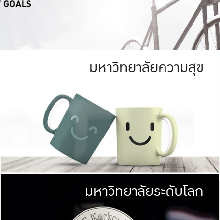
มหาวิทยาลัยความสุข
ย
สีเขียว
มหาวิทยาลัย
ก
สดใส หนาแน่น
ไม่ได้มีเป้าหมา
AN FOREST)
มหาวิทยาลัยชั้นนำทางด้านการว
ICULTURE)
แต่ KU มุ่งเน
าณ 1,400 ไร่
เพื่อสร้างคว
<< คลิก >>
ให้กับประชาชนใ
มหาวิทยาลัยระดับโลก
่อสังคม
มหาวิทยาลั
ามกินดีอยู่ดี
พร้อมที่จ