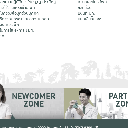
ะแนวปฏิบัติการใช้ปัญญาประดิษฐ์
หมายเลขโทรศัพท์
รใช้งานเครือข่าย มก.
ลิงก์ด่วน
้มครองข้อมูลส่วนบุคคล
แผนที่ มก.
ติการคุ้มครองข้อมูลส่วนบุคคล
แผนผังเว็บไซต์
้อินเตอร์เน็ต
ติในการใช้ e-mail มก.
สด
NEWCOMER
PART
ZONE
ZO
 เขตจตุจักร กรุงเทพฯ 10900
โทรศัพท์ +66 (0) 2942 8200-45