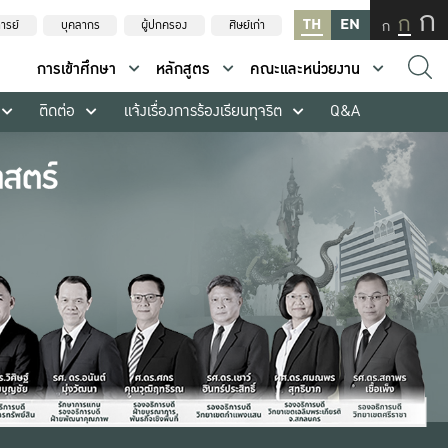
ก
ก
TH
EN
ก
ารย์
บุคลากร
ผู้ปกครอง
ศิษย์เก่า
การเข้าศึกษา
หลักสูตร
คณะและหน่วยงาน
ติดต่อ
แจ้งเรื่องการร้องเรียนทุจริต
Q&A