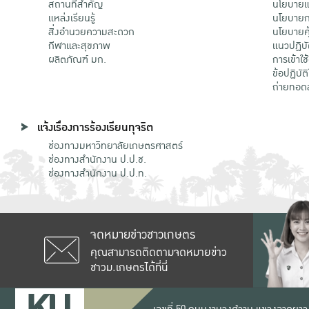
สถานที่สำคัญ
นโยบายแล
แหล่งเรียนรู้
นโยบายกา
สิ่งอำนวยความสะดวก
นโยบายคุ
กีฬาและสุขภาพ
แนวปฏิบั
ผลิตภัณฑ์ มก.
การเข้าใช
ข้อปฏิบั
ถ่ายทอด
แจ้งเรื่องการร้องเรียนทุจริต
ช่องทางมหาวิทยาลัยเกษตรศาสตร์
ช่องทางสำนักงาน ป.ป.ช.
ช่องทางสำนักงาน ป.ป.ท.
จดหมายข่าวชาวเกษตร
คุณสามารถติดตามจดหมายข่าว
ชาวม.เกษตรได้ที่นี่
เลขที่ 50 ถนนงามวงศ์วาน แขวงลาดยาว