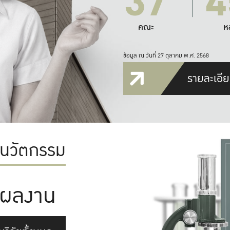
37
4
คณะ
ห
ข้อมูล ณ วันที่ 27 ตุลาคม พ.ศ. 2568
รายละเอีย
ะนวัตกรรม
ผลงาน