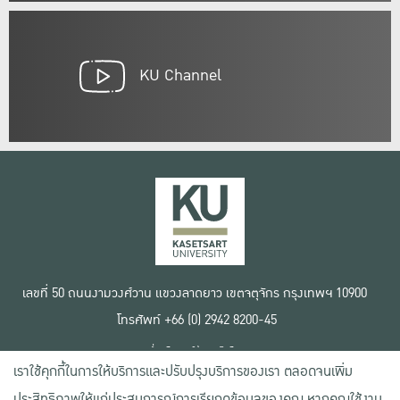
KU Channel
เลขที่ 50 ถนนงามวงศ์วาน แขวงลาดยาว เขตจตุจักร กรุงเทพฯ 10900
โทรศัพท์ +66 (0) 2942 8200-45
เงื่อนไขการใช้งานเว็บไซต์
เราใช้คุกกี้ในการให้บริการและปรับปรุงบริการของเรา ตลอดจนเพิ่ม
ข้อตกลงด้านสิทธิ์ใช้งาน
นโยบายความเป็นส่วนตัว
ประสิทธิภาพให้แก่ประสบการณ์การเรียกดูข้อมูลของคุณ หากคุณใช้งาน