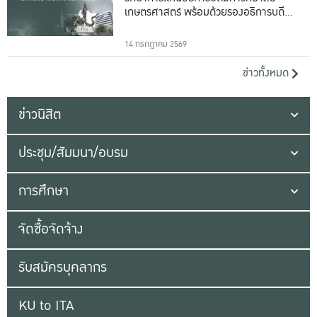
เกษตรศาสตร์ พร้อมด้วยรองอธิการบดีทั้ง
16 ท่าน
14 กรกฎาคม 2569
ข่าวทั้งหมด
ข่าวนิสิต
ประชุม/สัมมนา/อบรม
การศึกษา
จัดซื้อจัดจ้าง
รับสมัครบุคลากร
KU to ITA