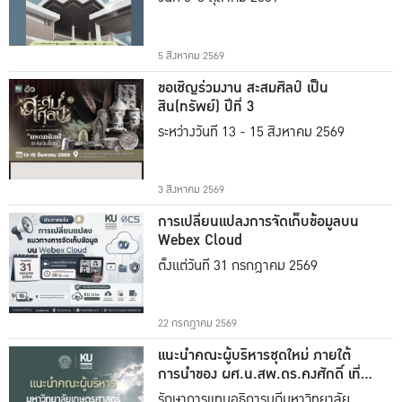
5 สิงหาคม 2569
ขอเชิญร่วมงาน สะสมศิลป์ เป็น
สิน(ทรัพย์) ปีที่ 3
ระหว่างวันที่ 13 - 15 สิงหาคม 2569
3 สิงหาคม 2569
การเปลี่ยนแปลงการจัดเก็บข้อมูลบน
Webex Cloud
ตั้งแต่วันที่ 31 กรกฎาคม 2569
22 กรกฎาคม 2569
แนะนำคณะผู้บริหารชุดใหม่ ภายใต้
การนำของ ผศ.น.สพ.ดร.คงศักดิ์ เที่ยง
ธรรม
รักษาการแทนอธิการบดีมหาวิทยาลัย