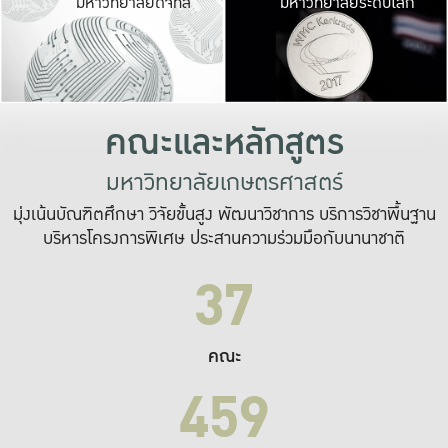
มหาวิทยาลัยดิจิทัล
มหาวิทยาลัยระดับโลก
เปลี่ยนแปลง และ
เพื่อทำงาน
ระบบสารสนเทศที่
คณะและหลักสูตร
มหาวิทยาลัยเกษตรศาสตร์
มุ่งเน้นบัณฑิตศึกษา วิจัยขั้นสูง พัฒนาวิชาการ บริการวิชาพื้นฐาน
บริหารโครงการพิเศษ ประสานความร่วมมือกับนานาชาติ
37
คณะ
459