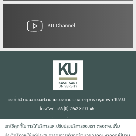
KU Channel
เลขที่ 50 ถนนงามวงศ์วาน แขวงลาดยาว เขตจตุจักร กรุงเทพฯ 10900
โทรศัพท์ +66 (0) 2942 8200-45
เงื่อนไขการใช้งานเว็บไซต์
เราใช้คุกกี้ในการให้บริการและปรับปรุงบริการของเรา ตลอดจนเพิ่ม
ข้อตกลงด้านสิทธิ์ใช้งาน
นโยบายความเป็นส่วนตัว
ประสิทธิภาพให้แก่ประสบการณ์การเรียกดูข้อมูลของคุณ หากคุณใช้งาน