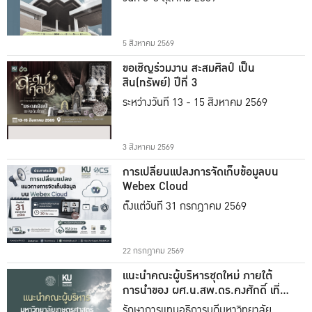
5 สิงหาคม 2569
ขอเชิญร่วมงาน สะสมศิลป์ เป็น
สิน(ทรัพย์) ปีที่ 3
ระหว่างวันที่ 13 - 15 สิงหาคม 2569
3 สิงหาคม 2569
การเปลี่ยนแปลงการจัดเก็บข้อมูลบน
Webex Cloud
ตั้งแต่วันที่ 31 กรกฎาคม 2569
22 กรกฎาคม 2569
แนะนำคณะผู้บริหารชุดใหม่ ภายใต้
การนำของ ผศ.น.สพ.ดร.คงศักดิ์ เที่ยง
ธรรม
รักษาการแทนอธิการบดีมหาวิทยาลัย