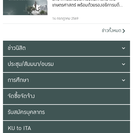
เกษตรศาสตร์ พร้อมด้วยรองอธิการบดีทั้ง
16 ท่าน
14 กรกฎาคม 2569
ข่าวทั้งหมด
ข่าวนิสิต
ประชุม/สัมมนา/อบรม
การศึกษา
จัดซื้อจัดจ้าง
รับสมัครบุคลากร
KU to ITA