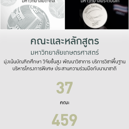
มหาวิทยาลัยดิจิทัล
มหาวิทยาลัยระดับโลก
เปลี่ยนแปลง และ
เพื่อทำงาน
ระบบสารสนเทศที่
คณะและหลักสูตร
มหาวิทยาลัยเกษตรศาสตร์
มุ่งเน้นบัณฑิตศึกษา วิจัยขั้นสูง พัฒนาวิชาการ บริการวิชาพื้นฐาน
บริหารโครงการพิเศษ ประสานความร่วมมือกับนานาชาติ
37
คณะ
459