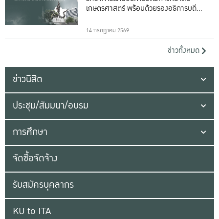
เกษตรศาสตร์ พร้อมด้วยรองอธิการบดีทั้ง
16 ท่าน
14 กรกฎาคม 2569
ข่าวทั้งหมด
ข่าวนิสิต
ประชุม/สัมมนา/อบรม
การศึกษา
จัดซื้อจัดจ้าง
รับสมัครบุคลากร
KU to ITA