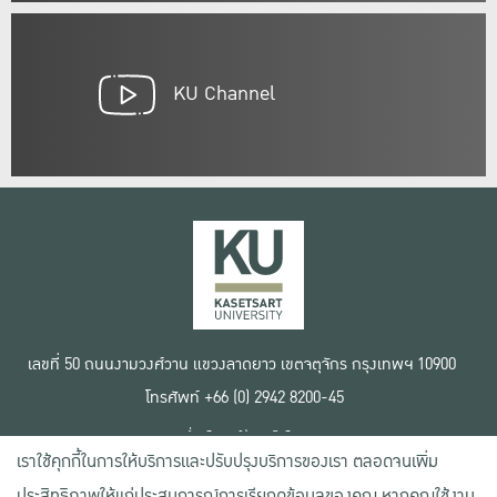
KU Channel
เลขที่ 50 ถนนงามวงศ์วาน แขวงลาดยาว เขตจตุจักร กรุงเทพฯ 10900
โทรศัพท์ +66 (0) 2942 8200-45
เงื่อนไขการใช้งานเว็บไซต์
เราใช้คุกกี้ในการให้บริการและปรับปรุงบริการของเรา ตลอดจนเพิ่ม
ข้อตกลงด้านสิทธิ์ใช้งาน
นโยบายความเป็นส่วนตัว
ประสิทธิภาพให้แก่ประสบการณ์การเรียกดูข้อมูลของคุณ หากคุณใช้งาน