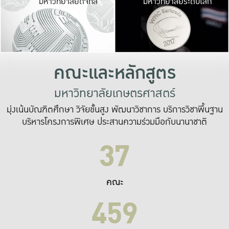
มหาวิทยาลัยดิจิทัล
มหาวิทยาลัยระดับโลก
เปลี่ยนแปลง และ
เพื่อทำงาน
ระบบสารสนเทศที่
คณะและหลักสูตร
มหาวิทยาลัยเกษตรศาสตร์
มุ่งเน้นบัณฑิตศึกษา วิจัยขั้นสูง พัฒนาวิชาการ บริการวิชาพื้นฐาน
บริหารโครงการพิเศษ ประสานความร่วมมือกับนานาชาติ
37
คณะ
459