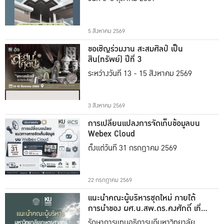
5 สิงหาคม 2569
ขอเชิญร่วมงาน สะสมศิลป์ เป็น
สิน(ทรัพย์) ปีที่ 3
ระหว่างวันที่ 13 - 15 สิงหาคม 2569
3 สิงหาคม 2569
การเปลี่ยนแปลงการจัดเก็บข้อมูลบน
Webex Cloud
ตั้งแต่วันที่ 31 กรกฎาคม 2569
22 กรกฎาคม 2569
แนะนำคณะผู้บริหารชุดใหม่ ภายใต้
การนำของ ผศ.น.สพ.ดร.คงศักดิ์ เที่ยง
ธรรม
รักษาการแทนอธิการบดีมหาวิทยาลัย