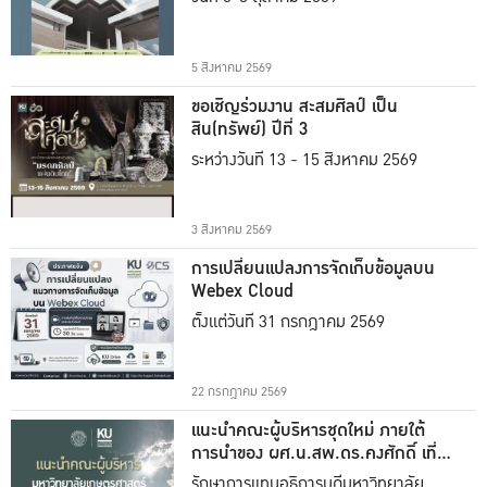
5 สิงหาคม 2569
ขอเชิญร่วมงาน สะสมศิลป์ เป็น
สิน(ทรัพย์) ปีที่ 3
ระหว่างวันที่ 13 - 15 สิงหาคม 2569
3 สิงหาคม 2569
การเปลี่ยนแปลงการจัดเก็บข้อมูลบน
Webex Cloud
ตั้งแต่วันที่ 31 กรกฎาคม 2569
22 กรกฎาคม 2569
แนะนำคณะผู้บริหารชุดใหม่ ภายใต้
การนำของ ผศ.น.สพ.ดร.คงศักดิ์ เที่ยง
ธรรม
รักษาการแทนอธิการบดีมหาวิทยาลัย