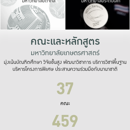
มหาวิทยาลัยดิจิทัล
มหาวิทยาลัยระดับโลก
เปลี่ยนแปลง และ
เพื่อทำงาน
ระบบสารสนเทศที่
คณะและหลักสูตร
มหาวิทยาลัยเกษตรศาสตร์
มุ่งเน้นบัณฑิตศึกษา วิจัยขั้นสูง พัฒนาวิชาการ บริการวิชาพื้นฐาน
บริหารโครงการพิเศษ ประสานความร่วมมือกับนานาชาติ
37
คณะ
459