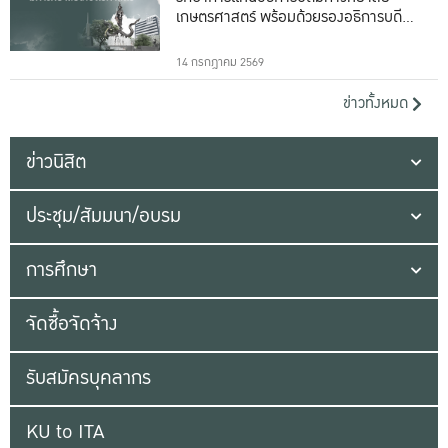
เกษตรศาสตร์ พร้อมด้วยรองอธิการบดีทั้ง
16 ท่าน
14 กรกฎาคม 2569
ข่าวทั้งหมด
ข่าวนิสิต
ประชุม/สัมมนา/อบรม
การศึกษา
จัดซื้อจัดจ้าง
รับสมัครบุคลากร
KU to ITA