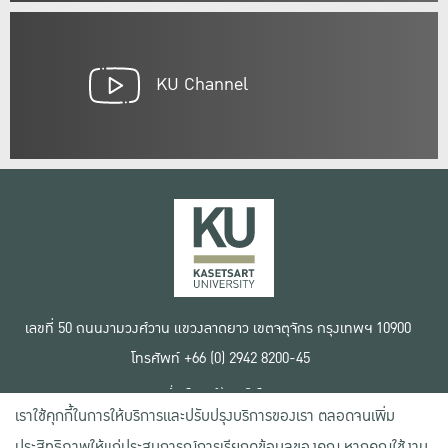
KU Channel
เลขที่ 50 ถนนงามวงศ์วาน แขวงลาดยาว เขตจตุจักร กรุงเทพฯ 10900
โทรศัพท์ +66 (0) 2942 8200-45
เงื่อนไขการใช้งานเว็บไซต์
เราใช้คุกกี้ในการให้บริการและปรับปรุงบริการของเรา ตลอดจนเพิ่ม
ข้อตกลงด้านสิทธิ์ใช้งาน
นโยบายความเป็นส่วนตัว
ประสิทธิภาพให้แก่ประสบการณ์การเรียกดูข้อมูลของคุณ หากคุณใช้งาน