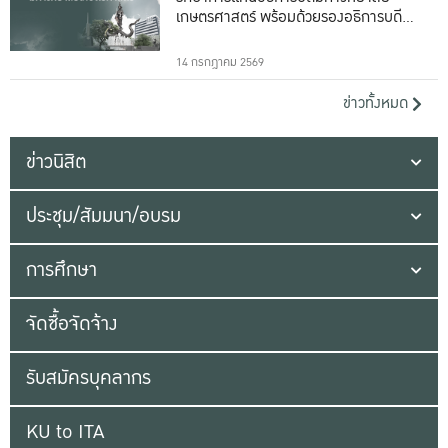
เกษตรศาสตร์ พร้อมด้วยรองอธิการบดีทั้ง
16 ท่าน
14 กรกฎาคม 2569
ข่าวทั้งหมด
ข่าวนิสิต
ประชุม/สัมมนา/อบรม
การศึกษา
จัดซื้อจัดจ้าง
รับสมัครบุคลากร
KU to ITA