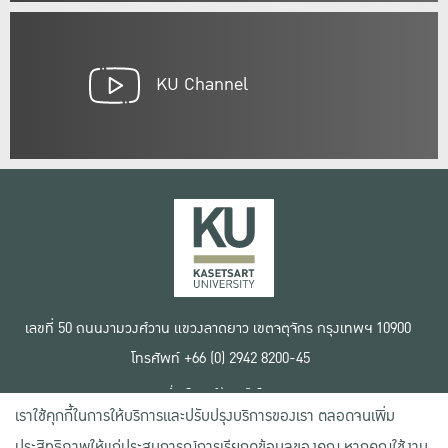
KU Channel
เลขที่ 50 ถนนงามวงศ์วาน แขวงลาดยาว เขตจตุจักร กรุงเทพฯ 10900
โทรศัพท์ +66 (0) 2942 8200-45
เงื่อนไขการใช้งานเว็บไซต์
เราใช้คุกกี้ในการให้บริการและปรับปรุงบริการของเรา ตลอดจนเพิ่ม
ข้อตกลงด้านสิทธิ์ใช้งาน
นโยบายความเป็นส่วนตัว
ประสิทธิภาพให้แก่ประสบการณ์การเรียกดูข้อมูลของคุณ หากคุณใช้งาน