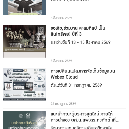
5 สิงหาคม 2569
ขอเชิญร่วมงาน สะสมศิลป์ เป็น
สิน(ทรัพย์) ปีที่ 3
ระหว่างวันที่ 13 - 15 สิงหาคม 2569
3 สิงหาคม 2569
การเปลี่ยนแปลงการจัดเก็บข้อมูลบน
Webex Cloud
ตั้งแต่วันที่ 31 กรกฎาคม 2569
22 กรกฎาคม 2569
แนะนำคณะผู้บริหารชุดใหม่ ภายใต้
การนำของ ผศ.น.สพ.ดร.คงศักดิ์ เที่ยง
ธรรม
รักษาการแทนอธิการบดีมหาวิทยาลัย