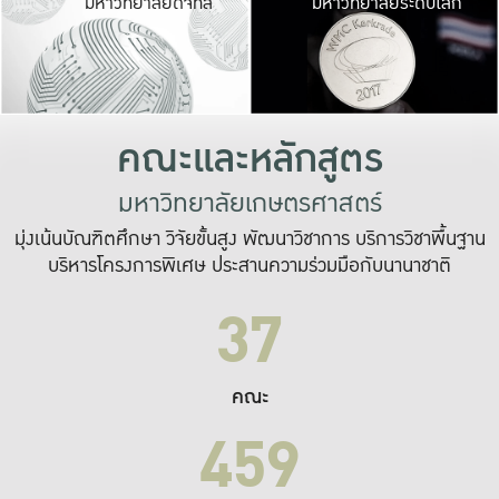
มหาวิทยาลัยดิจิทัล
มหาวิทยาลัยระดับโลก
เปลี่ยนแปลง และ
เพื่อทำงาน
ระบบสารสนเทศที่
คณะและหลักสูตร
มหาวิทยาลัยเกษตรศาสตร์
มุ่งเน้นบัณฑิตศึกษา วิจัยขั้นสูง พัฒนาวิชาการ บริการวิชาพื้นฐาน
บริหารโครงการพิเศษ ประสานความร่วมมือกับนานาชาติ
37
คณะ
459