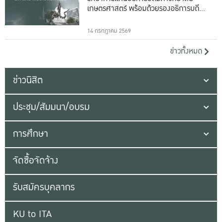
เกษตรศาสตร์ พร้อมด้วยรองอธิการบดีทั้ง
16 ท่าน
14 กรกฎาคม 2569
ข่าวทั้งหมด
ข่าวนิสิต
ประชุม/สัมมนา/อบรม
การศึกษา
จัดซื้อจัดจ้าง
รับสมัครบุคลากร
KU to ITA