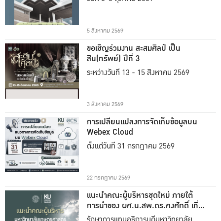
5 สิงหาคม 2569
ขอเชิญร่วมงาน สะสมศิลป์ เป็น
สิน(ทรัพย์) ปีที่ 3
ระหว่างวันที่ 13 - 15 สิงหาคม 2569
3 สิงหาคม 2569
การเปลี่ยนแปลงการจัดเก็บข้อมูลบน
Webex Cloud
ตั้งแต่วันที่ 31 กรกฎาคม 2569
22 กรกฎาคม 2569
แนะนำคณะผู้บริหารชุดใหม่ ภายใต้
การนำของ ผศ.น.สพ.ดร.คงศักดิ์ เที่ยง
ธรรม
รักษาการแทนอธิการบดีมหาวิทยาลัย