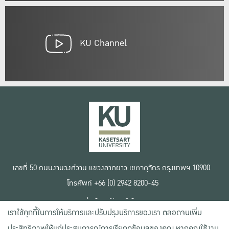
KU Channel
เลขที่ 50 ถนนงามวงศ์วาน แขวงลาดยาว เขตจตุจักร กรุงเทพฯ 10900
โทรศัพท์ +66 (0) 2942 8200-45
เงื่อนไขการใช้งานเว็บไซต์
เราใช้คุกกี้ในการให้บริการและปรับปรุงบริการของเรา ตลอดจนเพิ่ม
ข้อตกลงด้านสิทธิ์ใช้งาน
นโยบายความเป็นส่วนตัว
ประสิทธิภาพให้แก่ประสบการณ์การเรียกดูข้อมูลของคุณ หากคุณใช้งาน