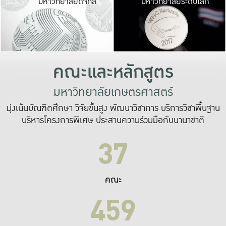
มหาวิทยาลัยดิจิทัล
มหาวิทยาลัยระดับโลก
เปลี่ยนแปลง และ
เพื่อทำงาน
ระบบสารสนเทศที่
คณะและหลักสูตร
มหาวิทยาลัยเกษตรศาสตร์
มุ่งเน้นบัณฑิตศึกษา วิจัยขั้นสูง พัฒนาวิชาการ บริการวิชาพื้นฐาน
บริหารโครงการพิเศษ ประสานความร่วมมือกับนานาชาติ
37
คณะ
459