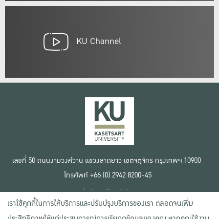
KU Channel
เลขที่ 50 ถนนงามวงศ์วาน แขวงลาดยาว เขตจตุจักร กรุงเทพฯ 10900
โทรศัพท์ +66 (0) 2942 8200-45
เงื่อนไขการใช้งานเว็บไซต์
เราใช้คุกกี้ในการให้บริการและปรับปรุงบริการของเรา ตลอดจนเพิ่ม
ข้อตกลงด้านสิทธิ์ใช้งาน
นโยบายความเป็นส่วนตัว
ประสิทธิภาพให้แก่ประสบการณ์การเรียกดูข้อมูลของคุณ หากคุณใช้งาน