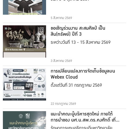
5 สิงหาคม 2569
ขอเชิญร่วมงาน สะสมศิลป์ เป็น
สิน(ทรัพย์) ปีที่ 3
ระหว่างวันที่ 13 - 15 สิงหาคม 2569
3 สิงหาคม 2569
การเปลี่ยนแปลงการจัดเก็บข้อมูลบน
Webex Cloud
ตั้งแต่วันที่ 31 กรกฎาคม 2569
22 กรกฎาคม 2569
แนะนำคณะผู้บริหารชุดใหม่ ภายใต้
การนำของ ผศ.น.สพ.ดร.คงศักดิ์ เที่ยง
ธรรม
รักษาการแทนอธิการบดีมหาวิทยาลัย