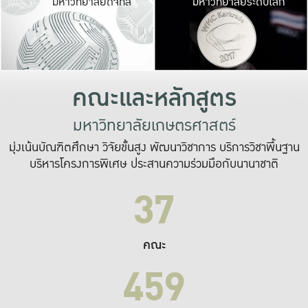
มหาวิทยาลัยดิจิทัล
มหาวิทยาลัยระดับโลก
เปลี่ยนแปลง และ
เพื่อทำงาน
ระบบสารสนเทศที่
คณะและหลักสูตร
มหาวิทยาลัยเกษตรศาสตร์
มุ่งเน้นบัณฑิตศึกษา วิจัยขั้นสูง พัฒนาวิชาการ บริการวิชาพื้นฐาน
บริหารโครงการพิเศษ ประสานความร่วมมือกับนานาชาติ
37
คณะ
459