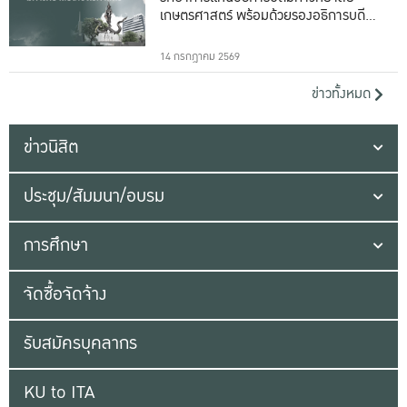
เกษตรศาสตร์ พร้อมด้วยรองอธิการบดีทั้ง
16 ท่าน
14 กรกฎาคม 2569
ข่าวทั้งหมด
ข่าวนิสิต
ประชุม/สัมมนา/อบรม
การศึกษา
จัดซื้อจัดจ้าง
รับสมัครบุคลากร
KU to ITA