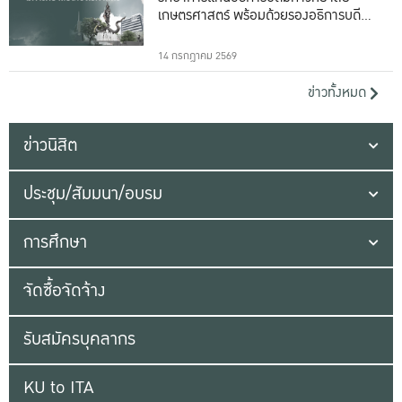
เกษตรศาสตร์ พร้อมด้วยรองอธิการบดีทั้ง
16 ท่าน
14 กรกฎาคม 2569
ข่าวทั้งหมด
ข่าวนิสิต
ประชุม/สัมมนา/อบรม
การศึกษา
จัดซื้อจัดจ้าง
รับสมัครบุคลากร
KU to ITA