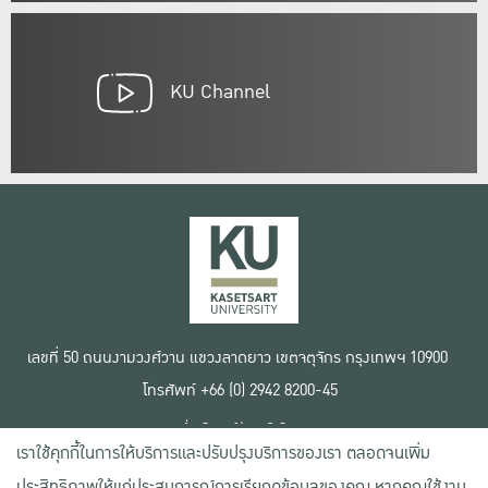
KU Channel
เลขที่ 50 ถนนงามวงศ์วาน แขวงลาดยาว เขตจตุจักร กรุงเทพฯ 10900
โทรศัพท์ +66 (0) 2942 8200-45
เงื่อนไขการใช้งานเว็บไซต์
เราใช้คุกกี้ในการให้บริการและปรับปรุงบริการของเรา ตลอดจนเพิ่ม
ข้อตกลงด้านสิทธิ์ใช้งาน
นโยบายความเป็นส่วนตัว
ประสิทธิภาพให้แก่ประสบการณ์การเรียกดูข้อมูลของคุณ หากคุณใช้งาน