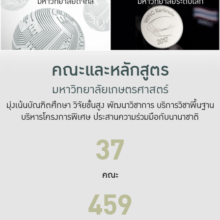
มหาวิทยาลัยดิจิทัล
มหาวิทยาลัยระดับโลก
เปลี่ยนแปลง และ
เพื่อทำงาน
ระบบสารสนเทศที่
คณะและหลักสูตร
มหาวิทยาลัยเกษตรศาสตร์
มุ่งเน้นบัณฑิตศึกษา วิจัยขั้นสูง พัฒนาวิชาการ บริการวิชาพื้นฐาน
บริหารโครงการพิเศษ ประสานความร่วมมือกับนานาชาติ
37
คณะ
459