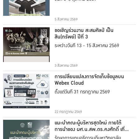
5 สิงหาคม 2569
ขอเชิญร่วมงาน สะสมศิลป์ เป็น
สิน(ทรัพย์) ปีที่ 3
ระหว่างวันที่ 13 - 15 สิงหาคม 2569
3 สิงหาคม 2569
การเปลี่ยนแปลงการจัดเก็บข้อมูลบน
Webex Cloud
ตั้งแต่วันที่ 31 กรกฎาคม 2569
22 กรกฎาคม 2569
แนะนำคณะผู้บริหารชุดใหม่ ภายใต้
การนำของ ผศ.น.สพ.ดร.คงศักดิ์ เที่ยง
ธรรม
รักษาการแทนอธิการบดีมหาวิทยาลัย