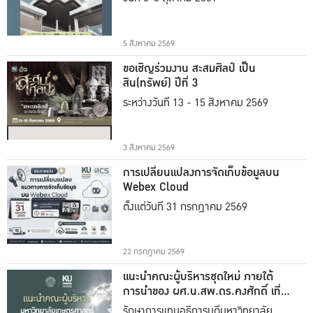
5 สิงหาคม 2569
ขอเชิญร่วมงาน สะสมศิลป์ เป็น
สิน(ทรัพย์) ปีที่ 3
ระหว่างวันที่ 13 - 15 สิงหาคม 2569
3 สิงหาคม 2569
การเปลี่ยนแปลงการจัดเก็บข้อมูลบน
Webex Cloud
ตั้งแต่วันที่ 31 กรกฎาคม 2569
22 กรกฎาคม 2569
แนะนำคณะผู้บริหารชุดใหม่ ภายใต้
การนำของ ผศ.น.สพ.ดร.คงศักดิ์ เที่ยง
ธรรม
รักษาการแทนอธิการบดีมหาวิทยาลัย