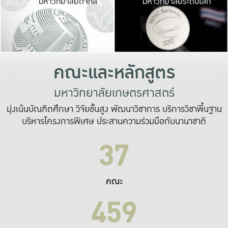
มหาวิทยาลัยดิจิทัล
มหาวิทยาลัยระดับโลก
เปลี่ยนแปลง และ
เพื่อทำงาน
ระบบสารสนเทศที่
คณะและหลักสูตร
มหาวิทยาลัยเกษตรศาสตร์
มุ่งเน้นบัณฑิตศึกษา วิจัยขั้นสูง พัฒนาวิชาการ บริการวิชาพื้นฐาน
บริหารโครงการพิเศษ ประสานความร่วมมือกับนานาชาติ
37
คณะ
459