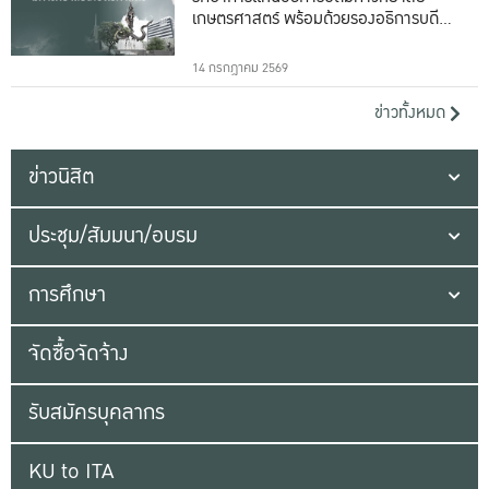
เกษตรศาสตร์ พร้อมด้วยรองอธิการบดีทั้ง
16 ท่าน
14 กรกฎาคม 2569
ข่าวทั้งหมด
ข่าวนิสิต
ประชุม/สัมมนา/อบรม
การศึกษา
จัดซื้อจัดจ้าง
รับสมัครบุคลากร
KU to ITA