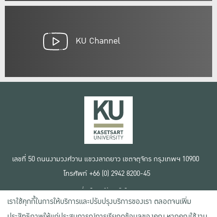
KU Channel
เลขที่ 50 ถนนงามวงศ์วาน แขวงลาดยาว เขตจตุจักร กรุงเทพฯ 10900
โทรศัพท์ +66 (0) 2942 8200-45
เงื่อนไขการใช้งานเว็บไซต์
เราใช้คุกกี้ในการให้บริการและปรับปรุงบริการของเรา ตลอดจนเพิ่ม
ข้อตกลงด้านสิทธิ์ใช้งาน
นโยบายความเป็นส่วนตัว
ประสิทธิภาพให้แก่ประสบการณ์การเรียกดูข้อมูลของคุณ หากคุณใช้งาน