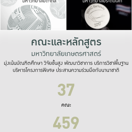
มหาวิทยาลัยดิจิทัล
มหาวิทยาลัยระดับโลก
เปลี่ยนแปลง และ
เพื่อทำงาน
ระบบสารสนเทศที่
คณะและหลักสูตร
มหาวิทยาลัยเกษตรศาสตร์
มุ่งเน้นบัณฑิตศึกษา วิจัยขั้นสูง พัฒนาวิชาการ บริการวิชาพื้นฐาน
บริหารโครงการพิเศษ ประสานความร่วมมือกับนานาชาติ
37
คณะ
459