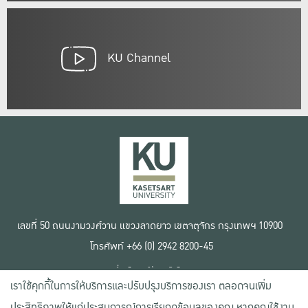
KU Channel
เลขที่ 50 ถนนงามวงศ์วาน แขวงลาดยาว เขตจตุจักร กรุงเทพฯ 10900
โทรศัพท์ +66 (0) 2942 8200-45
เงื่อนไขการใช้งานเว็บไซต์
เราใช้คุกกี้ในการให้บริการและปรับปรุงบริการของเรา ตลอดจนเพิ่ม
ข้อตกลงด้านสิทธิ์ใช้งาน
นโยบายความเป็นส่วนตัว
ประสิทธิภาพให้แก่ประสบการณ์การเรียกดูข้อมูลของคุณ หากคุณใช้งาน