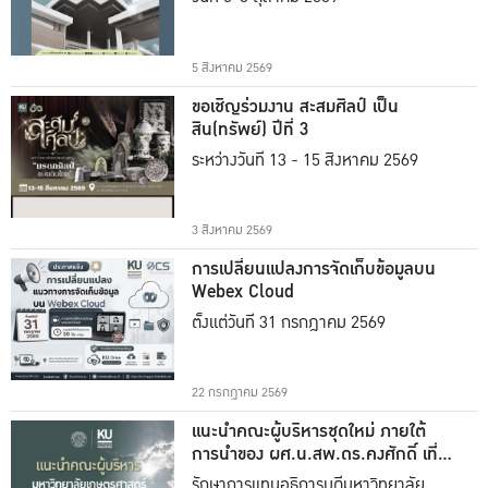
5 สิงหาคม 2569
ขอเชิญร่วมงาน สะสมศิลป์ เป็น
สิน(ทรัพย์) ปีที่ 3
ระหว่างวันที่ 13 - 15 สิงหาคม 2569
3 สิงหาคม 2569
การเปลี่ยนแปลงการจัดเก็บข้อมูลบน
Webex Cloud
ตั้งแต่วันที่ 31 กรกฎาคม 2569
22 กรกฎาคม 2569
แนะนำคณะผู้บริหารชุดใหม่ ภายใต้
การนำของ ผศ.น.สพ.ดร.คงศักดิ์ เที่ยง
ธรรม
รักษาการแทนอธิการบดีมหาวิทยาลัย