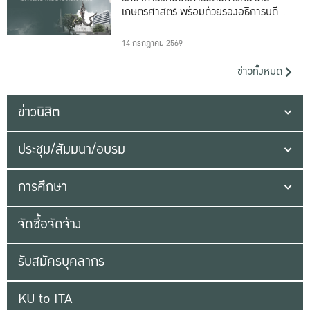
เกษตรศาสตร์ พร้อมด้วยรองอธิการบดีทั้ง
16 ท่าน
14 กรกฎาคม 2569
ข่าวทั้งหมด
ข่าวนิสิต
ประชุม/สัมมนา/อบรม
การศึกษา
จัดซื้อจัดจ้าง
รับสมัครบุคลากร
KU to ITA