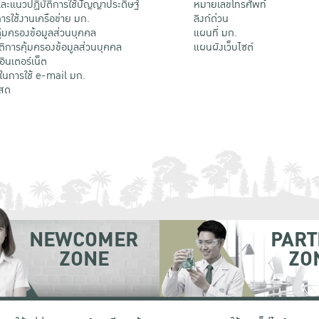
ะแนวปฏิบัติการใช้ปัญญาประดิษฐ์
หมายเลขโทรศัพท์
รใช้งานเครือข่าย มก.
ลิงก์ด่วน
้มครองข้อมูลส่วนบุคคล
แผนที่ มก.
ติการคุ้มครองข้อมูลส่วนบุคคล
แผนผังเว็บไซต์
้อินเตอร์เน็ต
ติในการใช้ e-mail มก.
สด
NEWCOMER
PART
ZONE
ZO
 เขตจตุจักร กรุงเทพฯ 10900
โทรศัพท์ +66 (0) 2942 8200-45