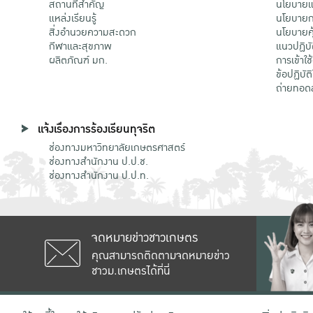
สถานที่สำคัญ
นโยบายแล
แหล่งเรียนรู้
นโยบายกา
สิ่งอำนวยความสะดวก
นโยบายคุ
กีฬาและสุขภาพ
แนวปฏิบั
ผลิตภัณฑ์ มก.
การเข้าใช
ข้อปฏิบั
ถ่ายทอด
แจ้งเรื่องการร้องเรียนทุจริต
ช่องทางมหาวิทยาลัยเกษตรศาสตร์
ช่องทางสำนักงาน ป.ป.ช.
ช่องทางสำนักงาน ป.ป.ท.
จดหมายข่าวชาวเกษตร
คุณสามารถติดตามจดหมายข่าว
ชาวม.เกษตรได้ที่นี่
เลขที่ 50 ถนนงามวงศ์วาน แขวงลาดยาว