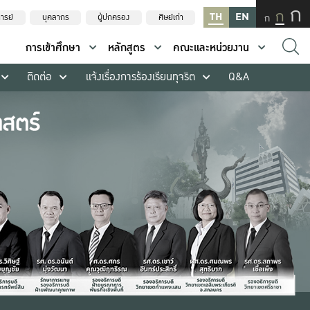
ก
ก
TH
EN
ก
ารย์
บุคลากร
ผู้ปกครอง
ศิษย์เก่า
การเข้าศึกษา
หลักสูตร
คณะและหน่วยงาน
ติดต่อ
แจ้งเรื่องการร้องเรียนทุจริต
Q&A