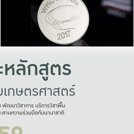
อย่างยั่งยืน
และผลักดันในการใช้ระบบส
ในภาพกว้าง
เพื่อการทำงานแบบ
ญหาจุดเล็กๆ
อข่ายขยายผล
สะดวก รวดเร
และนำไป
บริการด้าน AI อย
หลักสูตร
ัยเกษตรศาสตร์
สูง พัฒนาวิชาการ บริการวิชาพื้น
ะสานความร่วมมือกับนานาชาติ