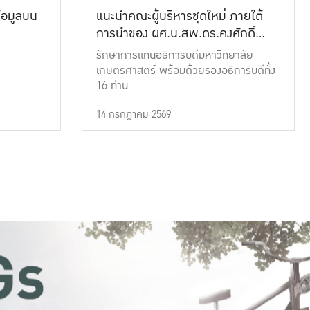
้อมูลบน
แนะนำคณะผู้บริหารชุดใหม่ ภายใต้
การนำของ ผศ.น.สพ.ดร.คงศักดิ์
เที่ยงธรรม
รักษาการแทนอธิการบดีมหาวิทยาลัย
เกษตรศาสตร์ พร้อมด้วยรองอธิการบดีทั้ง
16 ท่าน
14 กรกฎาคม 2569