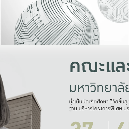
และความสุข
มองปัญหา
แก้ไขจากปั
และสร้างเครื
คณะและ
มหาวิทยาล
มุ่งเน้นบัณฑิตศึกษา วิจัยขั้น
ฐาน บริหารโครงการพิเศษ ปร