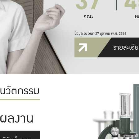
37
4
คณะ
ห
ข้อมูล ณ วันที่ 27 ตุลาคม พ.ศ. 2568
รายละเอีย
ะนวัตกรรม
ผลงาน