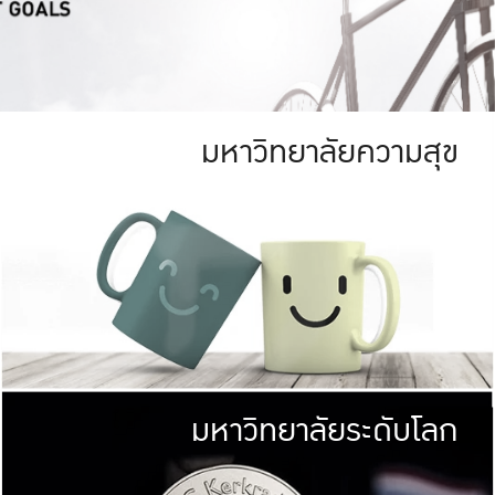
มหาวิทยาลัยความสุข
ย
สีเขียว
มหาวิทยาลัย
ก
สดใส หนาแน่น
ไม่ได้มีเป้าหมา
AN FOREST)
มหาวิทยาลัยชั้นนำทางด้านการว
ICULTURE)
แต่ KU มุ่งเน
าณ 1,400 ไร่
เพื่อสร้างคว
<< คลิก >>
ให้กับประชาชนใ
มหาวิทยาลัยระดับโลก
่อสังคม
มหาวิทยาลั
ามกินดีอยู่ดี
พร้อมที่จ