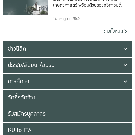
เกษตรศาสตร์ พร้อมด้วยรองอธิการบดีทั้ง
16 ท่าน
14 กรกฎาคม 2569
ข่าวทั้งหมด
ข่าวนิสิต
ประชุม/สัมมนา/อบรม
การศึกษา
จัดซื้อจัดจ้าง
รับสมัครบุคลากร
KU to ITA