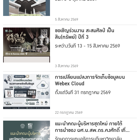
5 สิงหาคม 2569
ขอเชิญร่วมงาน สะสมศิลป์ เป็น
สิน(ทรัพย์) ปีที่ 3
ระหว่างวันที่ 13 - 15 สิงหาคม 2569
3 สิงหาคม 2569
การเปลี่ยนแปลงการจัดเก็บข้อมูลบน
Webex Cloud
ตั้งแต่วันที่ 31 กรกฎาคม 2569
22 กรกฎาคม 2569
แนะนำคณะผู้บริหารชุดใหม่ ภายใต้
การนำของ ผศ.น.สพ.ดร.คงศักดิ์ เที่ยง
ธรรม
รักษาการแทนอธิการบดีมหาวิทยาลัย