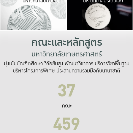
มหาวิทยาลัยดิจิทัล
มหาวิทยาลัยระดับโลก
เปลี่ยนแปลง และ
เพื่อทำงาน
ระบบสารสนเทศที่
คณะและหลักสูตร
มหาวิทยาลัยเกษตรศาสตร์
มุ่งเน้นบัณฑิตศึกษา วิจัยขั้นสูง พัฒนาวิชาการ บริการวิชาพื้นฐาน
บริหารโครงการพิเศษ ประสานความร่วมมือกับนานาชาติ
37
คณะ
459