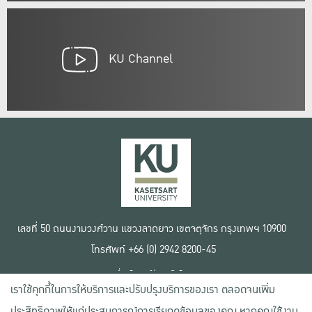
KU Channel
เลขที่ 50 ถนนงามวงศ์วาน แขวงลาดยาว เขตจตุจักร กรุงเทพฯ 10900
โทรศัพท์ +66 (0) 2942 8200-45
เงื่อนไขการใช้งานเว็บไซต์
เราใช้คุกกี้ในการให้บริการและปรับปรุงบริการของเรา ตลอดจนเพิ่ม
ข้อตกลงด้านสิทธิ์ใช้งาน
นโยบายความเป็นส่วนตัว
ประสิทธิภาพให้แก่ประสบการณ์การเรียกดูข้อมูลของคุณ หากคุณใช้งาน