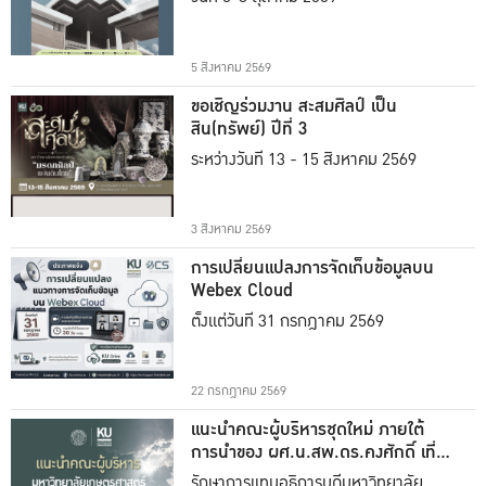
5 สิงหาคม 2569
ขอเชิญร่วมงาน สะสมศิลป์ เป็น
สิน(ทรัพย์) ปีที่ 3
ระหว่างวันที่ 13 - 15 สิงหาคม 2569
3 สิงหาคม 2569
การเปลี่ยนแปลงการจัดเก็บข้อมูลบน
Webex Cloud
ตั้งแต่วันที่ 31 กรกฎาคม 2569
22 กรกฎาคม 2569
แนะนำคณะผู้บริหารชุดใหม่ ภายใต้
การนำของ ผศ.น.สพ.ดร.คงศักดิ์ เที่ยง
ธรรม
รักษาการแทนอธิการบดีมหาวิทยาลัย