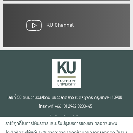
KU Channel
เลขที่ 50 ถนนงามวงศ์วาน แขวงลาดยาว เขตจตุจักร กรุงเทพฯ 10900
โทรศัพท์ +66 (0) 2942 8200-45
เงื่อนไขการใช้งานเว็บไซต์
เราใช้คุกกี้ในการให้บริการและปรับปรุงบริการของเรา ตลอดจนเพิ่ม
ข้อตกลงด้านสิทธิ์ใช้งาน
นโยบายความเป็นส่วนตัว
ประสิทธิภาพให้แก่ประสบการณ์การเรียกดูข้อมูลของคุณ หากคุณใช้งาน