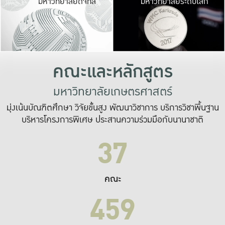
มหาวิทยาลัยดิจิทัล
มหาวิทยาลัยระดับโลก
เปลี่ยนแปลง และ
เพื่อทำงาน
ระบบสารสนเทศที่
คณะและหลักสูตร
มหาวิทยาลัยเกษตรศาสตร์
มุ่งเน้นบัณฑิตศึกษา วิจัยขั้นสูง พัฒนาวิชาการ บริการวิชาพื้นฐาน
บริหารโครงการพิเศษ ประสานความร่วมมือกับนานาชาติ
37
คณะ
459