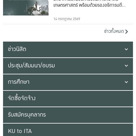
เกษตรศาสตร์ พร้อมด้วยรองอธิการบดีทั้ง
16 ท่าน
14 กรกฎาคม 2569
ข่าวทั้งหมด
ข่าวนิสิต
ประชุม/สัมมนา/อบรม
การศึกษา
จัดซื้อจัดจ้าง
รับสมัครบุคลากร
KU to ITA