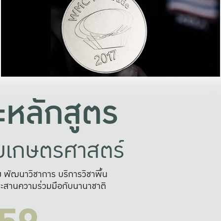
อย่างยั่งยืน
และผลักดันในการใช้ระบบส
ในภาพกว้าง
เพื่อการทำงานแบบ
ญหาจุดเล็กๆ
อข่ายขยายผล
สะดวก รวดเร
และนำไป
บริการด้าน AI อย
หลักสูตร
ัยเกษตรศาสตร์
สูง พัฒนาวิชาการ บริการวิชาพื้น
ะสานความร่วมมือกับนานาชาติ