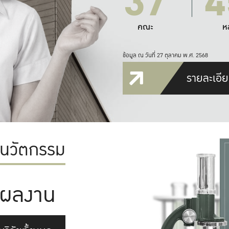
37
4
คณะ
ห
ข้อมูล ณ วันที่ 27 ตุลาคม พ.ศ. 2568
รายละเอีย
ะนวัตกรรม
ผลงาน