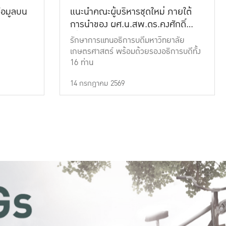
้อมูลบน
แนะนำคณะผู้บริหารชุดใหม่ ภายใต้
การนำของ ผศ.น.สพ.ดร.คงศักดิ์
เที่ยงธรรม
รักษาการแทนอธิการบดีมหาวิทยาลัย
เกษตรศาสตร์ พร้อมด้วยรองอธิการบดีทั้ง
16 ท่าน
14 กรกฎาคม 2569