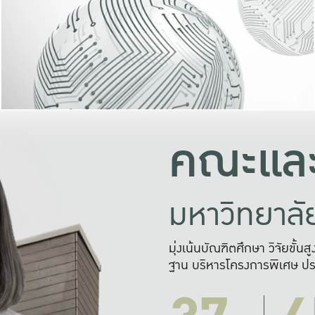
และความสุข
มองปัญหา
แก้ไขจากปั
และสร้างเครื
คณะและ
มหาวิทยาล
มุ่งเน้นบัณฑิตศึกษา วิจัยขั้น
ฐาน บริหารโครงการพิเศษ ปร