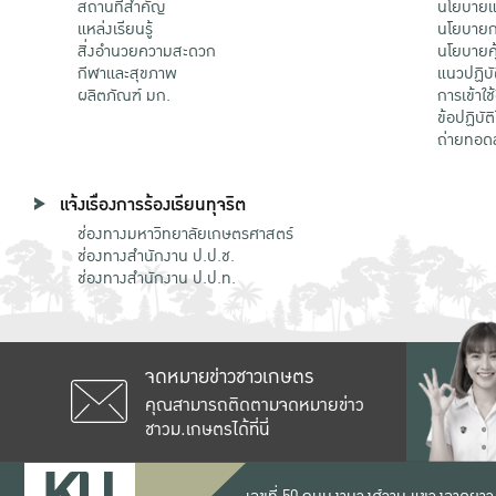
สถานที่สำคัญ
นโยบายแล
แหล่งเรียนรู้
นโยบายกา
สิ่งอำนวยความสะดวก
นโยบายคุ
กีฬาและสุขภาพ
แนวปฏิบั
ผลิตภัณฑ์ มก.
การเข้าใช
ข้อปฏิบั
ถ่ายทอด
แจ้งเรื่องการร้องเรียนทุจริต
ช่องทางมหาวิทยาลัยเกษตรศาสตร์
ช่องทางสำนักงาน ป.ป.ช.
ช่องทางสำนักงาน ป.ป.ท.
จดหมายข่าวชาวเกษตร
คุณสามารถติดตามจดหมายข่าว
ชาวม.เกษตรได้ที่นี่
เลขที่ 50 ถนนงามวงศ์วาน แขวงลาดยาว