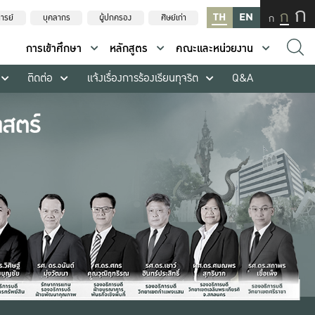
ก
ก
TH
EN
ก
ารย์
บุคลากร
ผู้ปกครอง
ศิษย์เก่า
การเข้าศึกษา
หลักสูตร
คณะและหน่วยงาน
ติดต่อ
แจ้งเรื่องการร้องเรียนทุจริต
Q&A