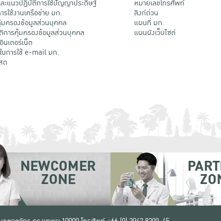
ะแนวปฏิบัติการใช้ปัญญาประดิษฐ์
หมายเลขโทรศัพท์
รใช้งานเครือข่าย มก.
ลิงก์ด่วน
้มครองข้อมูลส่วนบุคคล
แผนที่ มก.
ติการคุ้มครองข้อมูลส่วนบุคคล
แผนผังเว็บไซต์
้อินเตอร์เน็ต
ติในการใช้ e-mail มก.
สด
NEWCOMER
PART
ZONE
ZO
 เขตจตุจักร กรุงเทพฯ 10900
โทรศัพท์ +66 (0) 2942 8200-45