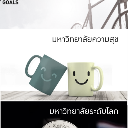
มหาวิทยาลัยความสุข
ย
สีเขียว
มหาวิทยาลัย
ก
สดใส หนาแน่น
ไม่ได้มีเป้าหมา
AN FOREST)
มหาวิทยาลัยชั้นนำทางด้านการว
ICULTURE)
แต่ KU มุ่งเน
าณ 1,400 ไร่
เพื่อสร้างคว
<< คลิก >>
ให้กับประชาชนใ
มหาวิทยาลัยระดับโลก
่อสังคม
มหาวิทยาลั
ามกินดีอยู่ดี
พร้อมที่จ