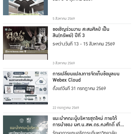
5 สิงหาคม 2569
ขอเชิญร่วมงาน สะสมศิลป์ เป็น
สิน(ทรัพย์) ปีที่ 3
ระหว่างวันที่ 13 - 15 สิงหาคม 2569
3 สิงหาคม 2569
การเปลี่ยนแปลงการจัดเก็บข้อมูลบน
Webex Cloud
ตั้งแต่วันที่ 31 กรกฎาคม 2569
22 กรกฎาคม 2569
แนะนำคณะผู้บริหารชุดใหม่ ภายใต้
การนำของ ผศ.น.สพ.ดร.คงศักดิ์ เที่ยง
ธรรม
รักษาการแทนอธิการบดีมหาวิทยาลัย