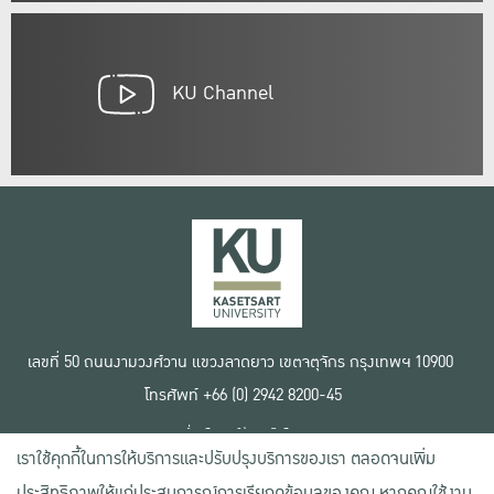
KU Channel
เลขที่ 50 ถนนงามวงศ์วาน แขวงลาดยาว เขตจตุจักร กรุงเทพฯ 10900
โทรศัพท์ +66 (0) 2942 8200-45
เงื่อนไขการใช้งานเว็บไซต์
เราใช้คุกกี้ในการให้บริการและปรับปรุงบริการของเรา ตลอดจนเพิ่ม
ข้อตกลงด้านสิทธิ์ใช้งาน
นโยบายความเป็นส่วนตัว
ประสิทธิภาพให้แก่ประสบการณ์การเรียกดูข้อมูลของคุณ หากคุณใช้งาน