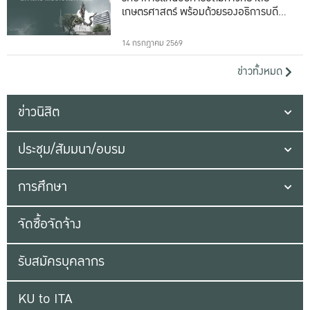
เกษตรศาสตร์ พร้อมด้วยรองอธิการบดีทั้ง
16 ท่าน
14 กรกฎาคม 2569
ข่าวทั้งหมด
ข่าวนิสิต
ประชุม/สัมมนา/อบรม
การศึกษา
จัดซื้อจัดจ้าง
รับสมัครบุคลากร
KU to ITA