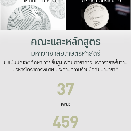
มหาวิทยาลัยดิจิทัล
มหาวิทยาลัยระดับโลก
เปลี่ยนแปลง และ
เพื่อทำงาน
ระบบสารสนเทศที่
คณะและหลักสูตร
มหาวิทยาลัยเกษตรศาสตร์
มุ่งเน้นบัณฑิตศึกษา วิจัยขั้นสูง พัฒนาวิชาการ บริการวิชาพื้นฐาน
บริหารโครงการพิเศษ ประสานความร่วมมือกับนานาชาติ
37
คณะ
459