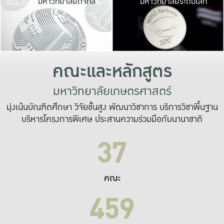
มหาวิทยาลัยดิจิทัล
มหาวิทยาลัยระดับโลก
เปลี่ยนแปลง และ
เพื่อทำงาน
ระบบสารสนเทศที่
คณะและหลักสูตร
มหาวิทยาลัยเกษตรศาสตร์
มุ่งเน้นบัณฑิตศึกษา วิจัยขั้นสูง พัฒนาวิชาการ บริการวิชาพื้นฐาน
บริหารโครงการพิเศษ ประสานความร่วมมือกับนานาชาติ
37
คณะ
459