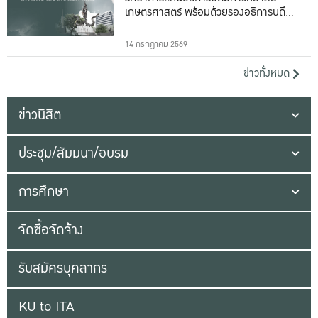
เกษตรศาสตร์ พร้อมด้วยรองอธิการบดีทั้ง
16 ท่าน
14 กรกฎาคม 2569
ข่าวทั้งหมด
ข่าวนิสิต
ประชุม/สัมมนา/อบรม
การศึกษา
จัดซื้อจัดจ้าง
รับสมัครบุคลากร
KU to ITA