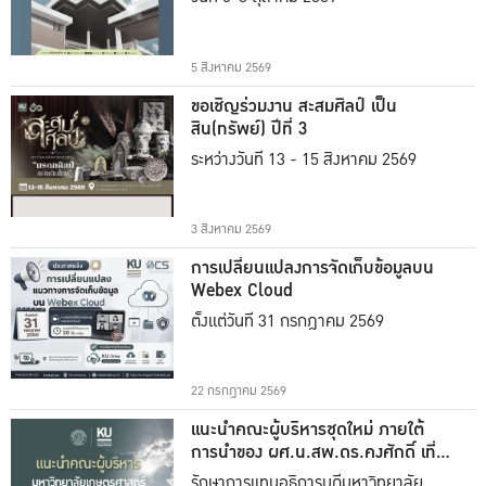
5 สิงหาคม 2569
ขอเชิญร่วมงาน สะสมศิลป์ เป็น
สิน(ทรัพย์) ปีที่ 3
ระหว่างวันที่ 13 - 15 สิงหาคม 2569
3 สิงหาคม 2569
การเปลี่ยนแปลงการจัดเก็บข้อมูลบน
Webex Cloud
ตั้งแต่วันที่ 31 กรกฎาคม 2569
22 กรกฎาคม 2569
แนะนำคณะผู้บริหารชุดใหม่ ภายใต้
การนำของ ผศ.น.สพ.ดร.คงศักดิ์ เที่ยง
ธรรม
รักษาการแทนอธิการบดีมหาวิทยาลัย