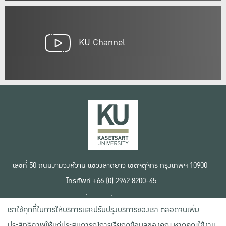
KU Channel
เลขที่ 50 ถนนงามวงศ์วาน แขวงลาดยาว เขตจตุจักร กรุงเทพฯ 10900
โทรศัพท์ +66 (0) 2942 8200-45
เงื่อนไขการใช้งานเว็บไซต์
เราใช้คุกกี้ในการให้บริการและปรับปรุงบริการของเรา ตลอดจนเพิ่ม
ข้อตกลงด้านสิทธิ์ใช้งาน
นโยบายความเป็นส่วนตัว
ประสิทธิภาพให้แก่ประสบการณ์การเรียกดูข้อมูลของคุณ หากคุณใช้งาน