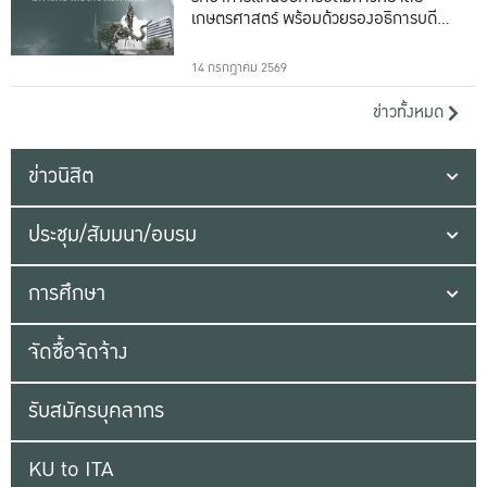
เกษตรศาสตร์ พร้อมด้วยรองอธิการบดีทั้ง
16 ท่าน
14 กรกฎาคม 2569
ข่าวทั้งหมด
ข่าวนิสิต
ประชุม/สัมมนา/อบรม
การศึกษา
จัดซื้อจัดจ้าง
รับสมัครบุคลากร
KU to ITA