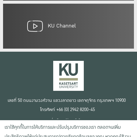
KU Channel
เลขที่ 50 ถนนงามวงศ์วาน แขวงลาดยาว เขตจตุจักร กรุงเทพฯ 10900
โทรศัพท์ +66 (0) 2942 8200-45
เงื่อนไขการใช้งานเว็บไซต์
เราใช้คุกกี้ในการให้บริการและปรับปรุงบริการของเรา ตลอดจนเพิ่ม
ข้อตกลงด้านสิทธิ์ใช้งาน
นโยบายความเป็นส่วนตัว
ประสิทธิภาพให้แก่ประสบการณ์การเรียกดูข้อมูลของคุณ หากคุณใช้งาน