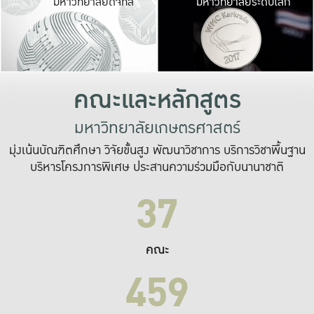
มหาวิทยาลัยดิจิทัล
มหาวิทยาลัยระดับโลก
เปลี่ยนแปลง และ
เพื่อทำงาน
ระบบสารสนเทศที่
คณะและหลักสูตร
มหาวิทยาลัยเกษตรศาสตร์
มุ่งเน้นบัณฑิตศึกษา วิจัยขั้นสูง พัฒนาวิชาการ บริการวิชาพื้นฐาน
บริหารโครงการพิเศษ ประสานความร่วมมือกับนานาชาติ
37
คณะ
459