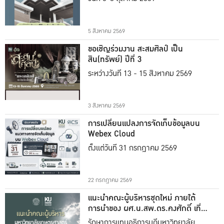
5 สิงหาคม 2569
ขอเชิญร่วมงาน สะสมศิลป์ เป็น
สิน(ทรัพย์) ปีที่ 3
ระหว่างวันที่ 13 - 15 สิงหาคม 2569
3 สิงหาคม 2569
การเปลี่ยนแปลงการจัดเก็บข้อมูลบน
Webex Cloud
ตั้งแต่วันที่ 31 กรกฎาคม 2569
22 กรกฎาคม 2569
แนะนำคณะผู้บริหารชุดใหม่ ภายใต้
การนำของ ผศ.น.สพ.ดร.คงศักดิ์ เที่ยง
ธรรม
รักษาการแทนอธิการบดีมหาวิทยาลัย