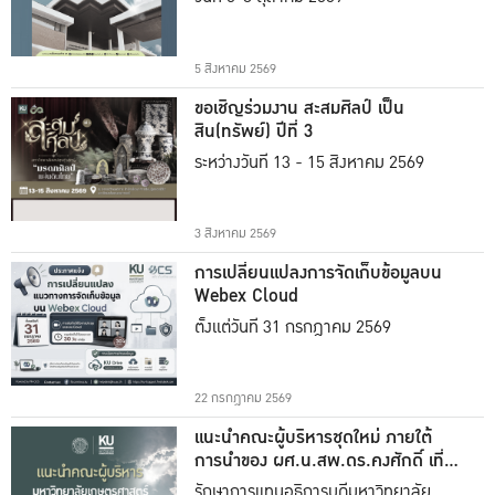
5 สิงหาคม 2569
ขอเชิญร่วมงาน สะสมศิลป์ เป็น
สิน(ทรัพย์) ปีที่ 3
ระหว่างวันที่ 13 - 15 สิงหาคม 2569
3 สิงหาคม 2569
การเปลี่ยนแปลงการจัดเก็บข้อมูลบน
Webex Cloud
ตั้งแต่วันที่ 31 กรกฎาคม 2569
22 กรกฎาคม 2569
แนะนำคณะผู้บริหารชุดใหม่ ภายใต้
การนำของ ผศ.น.สพ.ดร.คงศักดิ์ เที่ยง
ธรรม
รักษาการแทนอธิการบดีมหาวิทยาลัย