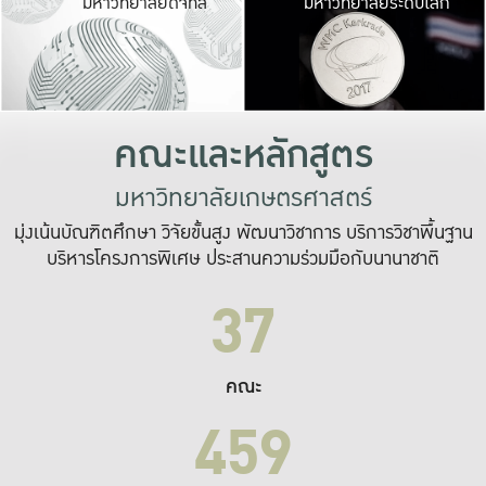
มหาวิทยาลัยดิจิทัล
มหาวิทยาลัยระดับโลก
เปลี่ยนแปลง และ
เพื่อทำงาน
ระบบสารสนเทศที่
คณะและหลักสูตร
มหาวิทยาลัยเกษตรศาสตร์
มุ่งเน้นบัณฑิตศึกษา วิจัยขั้นสูง พัฒนาวิชาการ บริการวิชาพื้นฐาน
บริหารโครงการพิเศษ ประสานความร่วมมือกับนานาชาติ
37
คณะ
459