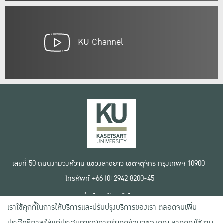
KU Channel
เลขที่ 50 ถนนงามวงศ์วาน แขวงลาดยาว เขตจตุจักร กรุงเทพฯ 10900
โทรศัพท์ +66 (0) 2942 8200-45
เงื่อนไขการใช้งานเว็บไซต์
เราใช้คุกกี้ในการให้บริการและปรับปรุงบริการของเรา ตลอดจนเพิ่ม
ข้อตกลงด้านสิทธิ์ใช้งาน
นโยบายความเป็นส่วนตัว
ประสิทธิภาพให้แก่ประสบการณ์การเรียกดูข้อมูลของคุณ หากคุณใช้งาน