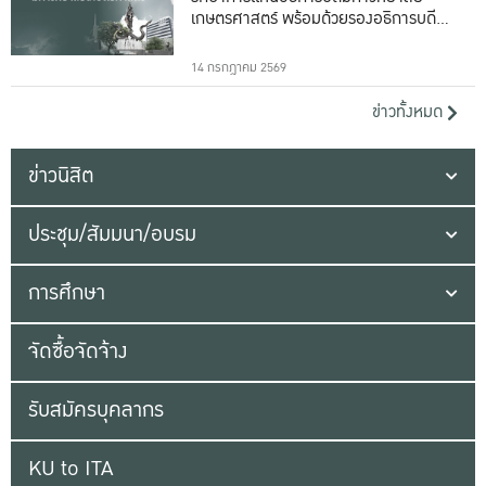
เกษตรศาสตร์ พร้อมด้วยรองอธิการบดีทั้ง
16 ท่าน
14 กรกฎาคม 2569
ข่าวทั้งหมด
ข่าวนิสิต
ประชุม/สัมมนา/อบรม
การศึกษา
จัดซื้อจัดจ้าง
รับสมัครบุคลากร
KU to ITA