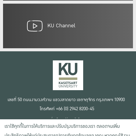
KU Channel
เลขที่ 50 ถนนงามวงศ์วาน แขวงลาดยาว เขตจตุจักร กรุงเทพฯ 10900
โทรศัพท์ +66 (0) 2942 8200-45
เงื่อนไขการใช้งานเว็บไซต์
เราใช้คุกกี้ในการให้บริการและปรับปรุงบริการของเรา ตลอดจนเพิ่ม
ข้อตกลงด้านสิทธิ์ใช้งาน
นโยบายความเป็นส่วนตัว
ประสิทธิภาพให้แก่ประสบการณ์การเรียกดูข้อมูลของคุณ หากคุณใช้งาน