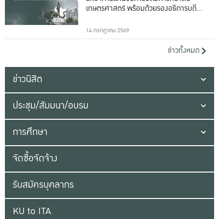
เกษตรศาสตร์ พร้อมด้วยรองอธิการบดีทั้ง
16 ท่าน
14 กรกฎาคม 2569
ข่าวทั้งหมด
ข่าวนิสิต
ประชุม/สัมมนา/อบรม
การศึกษา
จัดซื้อจัดจ้าง
รับสมัครบุคลากร
KU to ITA