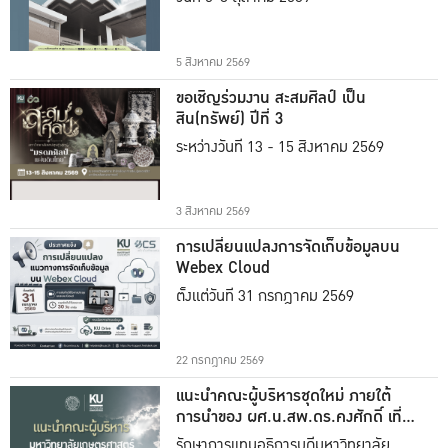
5 สิงหาคม 2569
ขอเชิญร่วมงาน สะสมศิลป์ เป็น
สิน(ทรัพย์) ปีที่ 3
ระหว่างวันที่ 13 - 15 สิงหาคม 2569
3 สิงหาคม 2569
การเปลี่ยนแปลงการจัดเก็บข้อมูลบน
Webex Cloud
ตั้งแต่วันที่ 31 กรกฎาคม 2569
22 กรกฎาคม 2569
แนะนำคณะผู้บริหารชุดใหม่ ภายใต้
การนำของ ผศ.น.สพ.ดร.คงศักดิ์ เที่ยง
ธรรม
รักษาการแทนอธิการบดีมหาวิทยาลัย