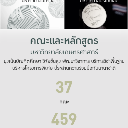
มหาวิทยาลัยดิจิทัล
มหาวิทยาลัยระดับโลก
เปลี่ยนแปลง และ
เพื่อทำงาน
ระบบสารสนเทศที่
คณะและหลักสูตร
มหาวิทยาลัยเกษตรศาสตร์
มุ่งเน้นบัณฑิตศึกษา วิจัยขั้นสูง พัฒนาวิชาการ บริการวิชาพื้นฐาน
บริหารโครงการพิเศษ ประสานความร่วมมือกับนานาชาติ
37
คณะ
459