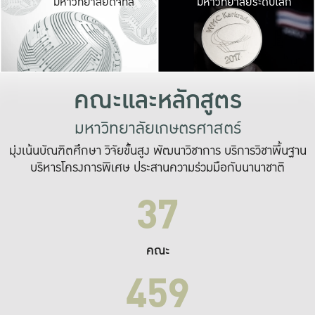
มหาวิทยาลัยดิจิทัล
มหาวิทยาลัยระดับโลก
เปลี่ยนแปลง และ
เพื่อทำงาน
ระบบสารสนเทศที่
คณะและหลักสูตร
มหาวิทยาลัยเกษตรศาสตร์
มุ่งเน้นบัณฑิตศึกษา วิจัยขั้นสูง พัฒนาวิชาการ บริการวิชาพื้นฐาน
บริหารโครงการพิเศษ ประสานความร่วมมือกับนานาชาติ
37
คณะ
459