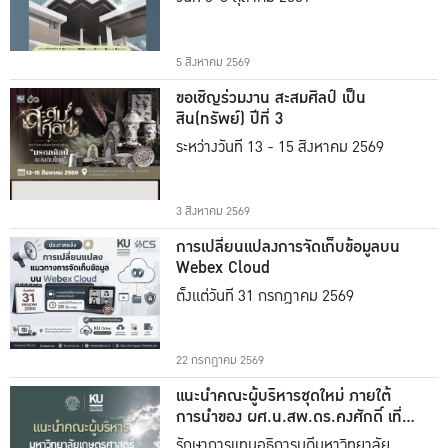
5 สิงหาคม 2569
ขอเชิญร่วมงาน สะสมศิลป์ เป็น
สิน(ทรัพย์) ปีที่ 3
ระหว่างวันที่ 13 - 15 สิงหาคม 2569
3 สิงหาคม 2569
การเปลี่ยนแปลงการจัดเก็บข้อมูลบน
Webex Cloud
ตั้งแต่วันที่ 31 กรกฎาคม 2569
22 กรกฎาคม 2569
แนะนำคณะผู้บริหารชุดใหม่ ภายใต้
การนำของ ผศ.น.สพ.ดร.คงศักดิ์ เที่ยง
ธรรม
รักษาการแทนอธิการบดีมหาวิทยาลัย