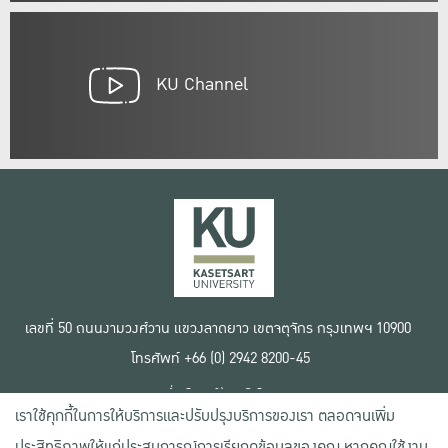
KU Channel
เลขที่ 50 ถนนงามวงศ์วาน แขวงลาดยาว เขตจตุจักร กรุงเทพฯ 10900
โทรศัพท์ +66 (0) 2942 8200-45
เงื่อนไขการใช้งานเว็บไซต์
เราใช้คุกกี้ในการให้บริการและปรับปรุงบริการของเรา ตลอดจนเพิ่ม
ข้อตกลงด้านสิทธิ์ใช้งาน
นโยบายความเป็นส่วนตัว
ประสิทธิภาพให้แก่ประสบการณ์การเรียกดูข้อมูลของคุณ หากคุณใช้งาน