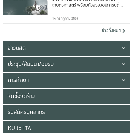
เกษตรศาสตร์ พร้อมด้วยรองอธิการบดีทั้ง
16 ท่าน
14 กรกฎาคม 2569
ข่าวทั้งหมด
ข่าวนิสิต
ประชุม/สัมมนา/อบรม
การศึกษา
จัดซื้อจัดจ้าง
รับสมัครบุคลากร
KU to ITA