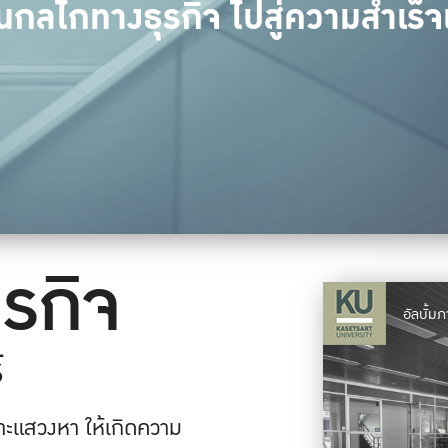
อนกลไกทางธุรกิจ ไปสู่ความสำเร็จ
รกิจ
อัลบั้ม
์
เสาะแสวงหา ให้เกิดความ