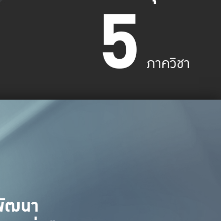
5
ภาควิชา
้พัฒนา