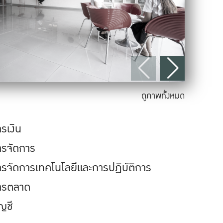
ดูภาพทั้งหมด
รเงิน
ารจัดการ
ารจัดการเทคโนโลยีและการปฏิบัติการ
ารตลาด
ญชี