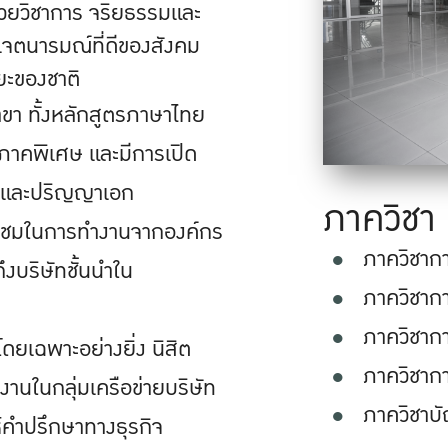
้วยวิชาการ จริยธรรมและ
เจตนารมณ์ที่ดีของสังคม
ยะของชาติ
า ทั้งหลักสูตรภาษาไทย
ะภาคพิเศษ และมีการเปิด
ท และปริญญาเอก
ภาควิชา
่นชมในการทำงานจากองค์กร
ภาควิชากา
งบริษัทชั้นนำใน
ภาควิชาก
ภาควิชาก
ยเฉพาะอย่างยิ่ง นิสิต
ภาควิชาก
งานในกลุ่มเครือข่ายบริษัท
ภาควิชาบั
ห้คำปรึกษาทางธุรกิจ