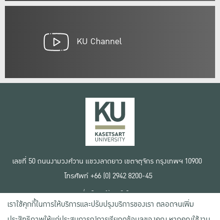
KU Channel
เลขที่ 50 ถนนงามวงศ์วาน แขวงลาดยาว เขตจตุจักร กรุงเทพฯ 10900
โทรศัพท์ +66 (0) 2942 8200-45
เงื่อนไขการใช้งานเว็บไซต์
เราใช้คุกกี้ในการให้บริการและปรับปรุงบริการของเรา ตลอดจนเพิ่ม
ข้อตกลงด้านสิทธิ์ใช้งาน
นโยบายความเป็นส่วนตัว
ประสิทธิภาพให้แก่ประสบการณ์การเรียกดูข้อมูลของคุณ หากคุณใช้งาน