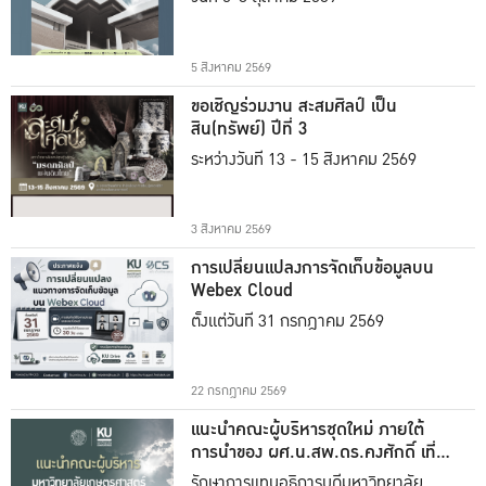
5 สิงหาคม 2569
ขอเชิญร่วมงาน สะสมศิลป์ เป็น
สิน(ทรัพย์) ปีที่ 3
ระหว่างวันที่ 13 - 15 สิงหาคม 2569
3 สิงหาคม 2569
การเปลี่ยนแปลงการจัดเก็บข้อมูลบน
Webex Cloud
ตั้งแต่วันที่ 31 กรกฎาคม 2569
22 กรกฎาคม 2569
แนะนำคณะผู้บริหารชุดใหม่ ภายใต้
การนำของ ผศ.น.สพ.ดร.คงศักดิ์ เที่ยง
ธรรม
รักษาการแทนอธิการบดีมหาวิทยาลัย