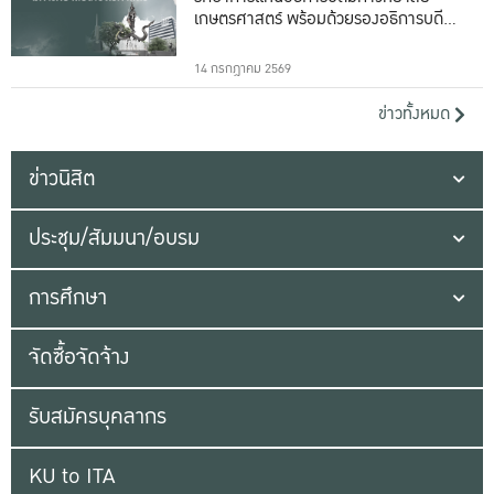
เกษตรศาสตร์ พร้อมด้วยรองอธิการบดีทั้ง
16 ท่าน
14 กรกฎาคม 2569
ข่าวทั้งหมด
ข่าวนิสิต
ประชุม/สัมมนา/อบรม
การศึกษา
จัดซื้อจัดจ้าง
รับสมัครบุคลากร
KU to ITA