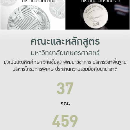
มหาวิทยาลัยดิจิทัล
มหาวิทยาลัยระดับโลก
เปลี่ยนแปลง และ
เพื่อทำงาน
ระบบสารสนเทศที่
คณะและหลักสูตร
มหาวิทยาลัยเกษตรศาสตร์
มุ่งเน้นบัณฑิตศึกษา วิจัยขั้นสูง พัฒนาวิชาการ บริการวิชาพื้นฐาน
บริหารโครงการพิเศษ ประสานความร่วมมือกับนานาชาติ
37
คณะ
459