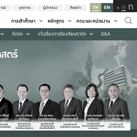
ก
ก
TH
EN
ก
ารย์
บุคลากร
ผู้ปกครอง
ศิษย์เก่า
การเข้าศึกษา
หลักสูตร
คณะและหน่วยงาน
ติดต่อ
แจ้งเรื่องการร้องเรียนทุจริต
Q&A