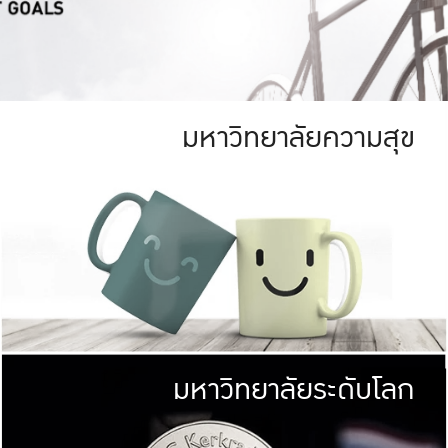
มหาวิทยาลัยความสุข
ย
สีเขียว
มหาวิทยาลัย
ก
สดใส หนาแน่น
ไม่ได้มีเป้าหมา
AN FOREST)
มหาวิทยาลัยชั้นนำทางด้านการว
ICULTURE)
แต่ KU มุ่งเน
าณ 1,400 ไร่
เพื่อสร้างคว
<< คลิก >>
ให้กับประชาชนใ
มหาวิทยาลัยระดับโลก
่อสังคม
มหาวิทยาลั
ามกินดีอยู่ดี
พร้อมที่จ