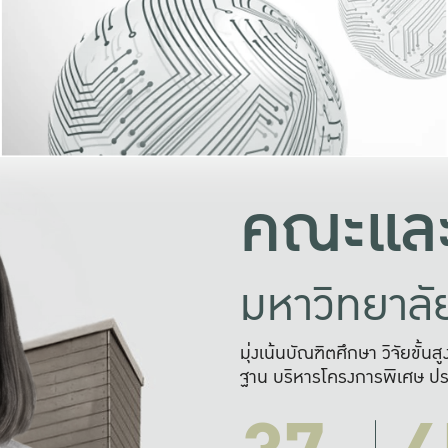
และความสุข
มองปัญหา
แก้ไขจากปั
และสร้างเครื
คณะและ
มหาวิทยาล
มุ่งเน้นบัณฑิตศึกษา วิจัยขั้น
ฐาน บริหารโครงการพิเศษ ปร