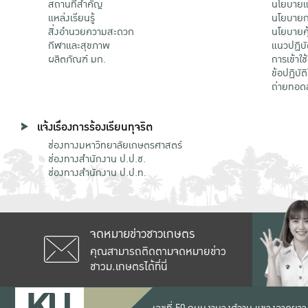
สถานที่สำคัญ
นโยบายแล
แหล่งเรียนรู้
นโยบายกา
สิ่งอำนวยความสะดวก
นโยบายคุ
กีฬาและสุขภาพ
แนวปฏิบั
ผลิตภัณฑ์ มก.
การเข้าใช
ข้อปฏิบั
ถ่ายทอด
แจ้งเรื่องการร้องเรียนทุจริต
ช่องทางมหาวิทยาลัยเกษตรศาสตร์
ช่องทางสำนักงาน ป.ป.ช.
ช่องทางสำนักงาน ป.ป.ท.
จดหมายข่าวชาวเกษตร
คุณสามารถติดตามจดหมายข่าว
ชาวม.เกษตรได้ที่นี่
เลขที่ 50 ถนนงามวงศ์วาน แขวงลาดยาว