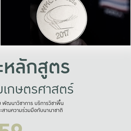
อย่างยั่งยืน
และผลักดันในการใช้ระบบส
ในภาพกว้าง
เพื่อการทำงานแบบ
ญหาจุดเล็กๆ
อข่ายขยายผล
สะดวก รวดเร
และนำไป
บริการด้าน AI อย
หลักสูตร
ัยเกษตรศาสตร์
สูง พัฒนาวิชาการ บริการวิชาพื้น
ะสานความร่วมมือกับนานาชาติ