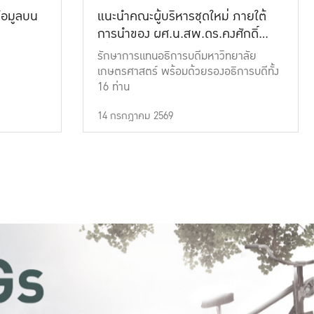
้อมูลบน
แนะนำคณะผู้บริหารชุดใหม่ ภายใต้
การนำของ ผศ.น.สพ.ดร.คงศักดิ์
เที่ยงธรรม
รักษาการแทนอธิการบดีมหาวิทยาลัย
เกษตรศาสตร์ พร้อมด้วยรองอธิการบดีทั้ง
16 ท่าน
14 กรกฎาคม 2569