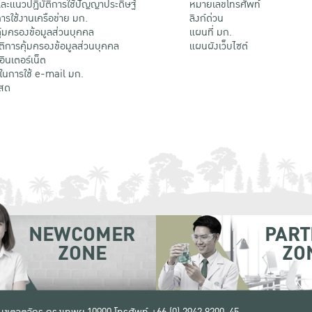
ะแนวปฏิบัติการใช้ปัญญาประดิษฐ์
หมายเลขโทรศัพท์
รใช้งานเครือข่าย มก.
ลิงก์ด่วน
้มครองข้อมูลส่วนบุคคล
แผนที่ มก.
ติการคุ้มครองข้อมูลส่วนบุคคล
แผนผังเว็บไซต์
้อินเตอร์เน็ต
ติในการใช้ e-mail มก.
สด
NEWCOMER
PART
ZONE
ZO
 เขตจตุจักร กรุงเทพฯ 10900
โทรศัพท์ +66 (0) 2942 8200-45