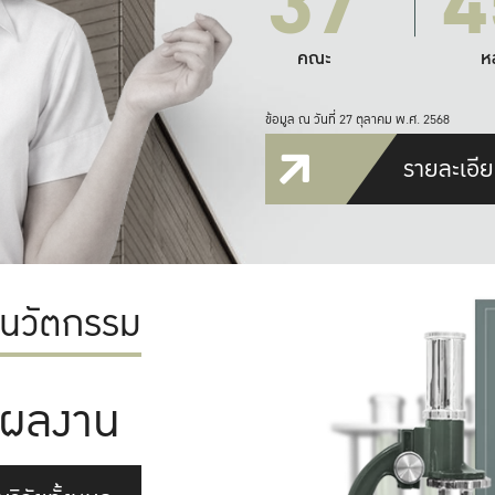
37
4
คณะ
ห
ข้อมูล ณ วันที่ 27 ตุลาคม พ.ศ. 2568
รายละเอีย
ะนวัตกรรม
ผลงาน