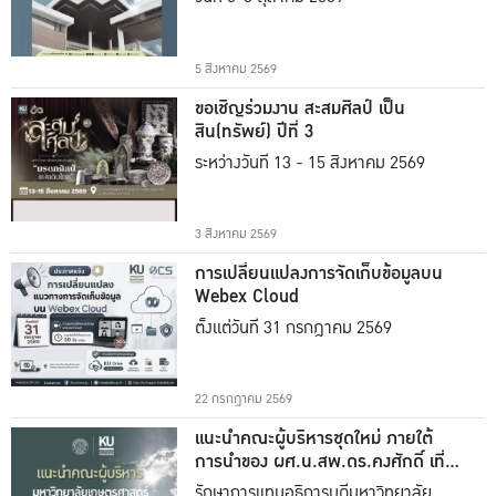
5 สิงหาคม 2569
ขอเชิญร่วมงาน สะสมศิลป์ เป็น
สิน(ทรัพย์) ปีที่ 3
ระหว่างวันที่ 13 - 15 สิงหาคม 2569
3 สิงหาคม 2569
การเปลี่ยนแปลงการจัดเก็บข้อมูลบน
Webex Cloud
ตั้งแต่วันที่ 31 กรกฎาคม 2569
22 กรกฎาคม 2569
แนะนำคณะผู้บริหารชุดใหม่ ภายใต้
การนำของ ผศ.น.สพ.ดร.คงศักดิ์ เที่ยง
ธรรม
รักษาการแทนอธิการบดีมหาวิทยาลัย