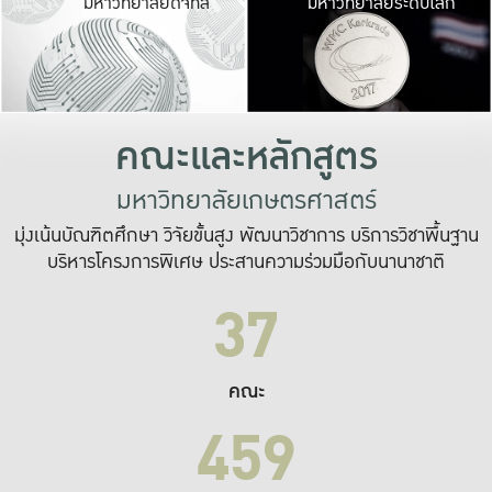
มหาวิทยาลัยดิจิทัล
มหาวิทยาลัยระดับโลก
เปลี่ยนแปลง และ
เพื่อทำงาน
ระบบสารสนเทศที่
คณะและหลักสูตร
มหาวิทยาลัยเกษตรศาสตร์
มุ่งเน้นบัณฑิตศึกษา วิจัยขั้นสูง พัฒนาวิชาการ บริการวิชาพื้นฐาน
บริหารโครงการพิเศษ ประสานความร่วมมือกับนานาชาติ
37
คณะ
459