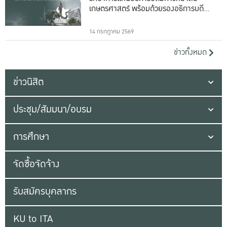
เกษตรศาสตร์ พร้อมด้วยรองอธิการบดีทั้ง
16 ท่าน
14 กรกฎาคม 2569
ข่าวทั้งหมด
ข่าวนิสิต
ประชุม/สัมมนา/อบรม
การศึกษา
จัดซื้อจัดจ้าง
รับสมัครบุคลากร
KU to ITA