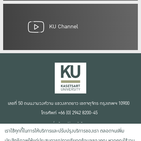
KU Channel
เลขที่ 50 ถนนงามวงศ์วาน แขวงลาดยาว เขตจตุจักร กรุงเทพฯ 10900
โทรศัพท์ +66 (0) 2942 8200-45
เงื่อนไขการใช้งานเว็บไซต์
เราใช้คุกกี้ในการให้บริการและปรับปรุงบริการของเรา ตลอดจนเพิ่ม
ข้อตกลงด้านสิทธิ์ใช้งาน
นโยบายความเป็นส่วนตัว
ประสิทธิภาพให้แก่ประสบการณ์การเรียกดูข้อมูลของคุณ หากคุณใช้งาน