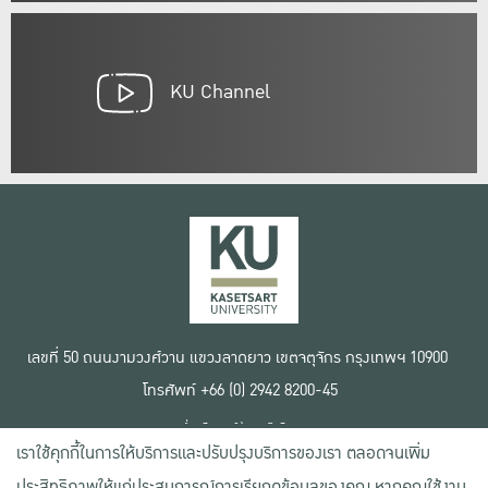
KU Channel
เลขที่ 50 ถนนงามวงศ์วาน แขวงลาดยาว เขตจตุจักร กรุงเทพฯ 10900
โทรศัพท์ +66 (0) 2942 8200-45
เงื่อนไขการใช้งานเว็บไซต์
เราใช้คุกกี้ในการให้บริการและปรับปรุงบริการของเรา ตลอดจนเพิ่ม
ข้อตกลงด้านสิทธิ์ใช้งาน
นโยบายความเป็นส่วนตัว
ประสิทธิภาพให้แก่ประสบการณ์การเรียกดูข้อมูลของคุณ หากคุณใช้งาน