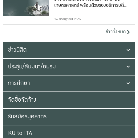
เกษตรศาสตร์ พร้อมด้วยรองอธิการบดีทั้ง
16 ท่าน
14 กรกฎาคม 2569
ข่าวทั้งหมด
ข่าวนิสิต
ประชุม/สัมมนา/อบรม
การศึกษา
จัดซื้อจัดจ้าง
รับสมัครบุคลากร
KU to ITA