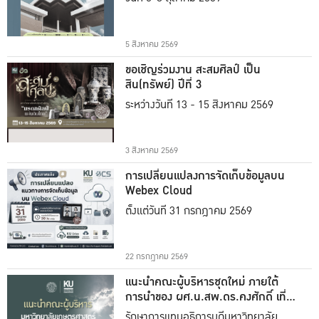
5 สิงหาคม 2569
ขอเชิญร่วมงาน สะสมศิลป์ เป็น
สิน(ทรัพย์) ปีที่ 3
ระหว่างวันที่ 13 - 15 สิงหาคม 2569
3 สิงหาคม 2569
การเปลี่ยนแปลงการจัดเก็บข้อมูลบน
Webex Cloud
ตั้งแต่วันที่ 31 กรกฎาคม 2569
22 กรกฎาคม 2569
แนะนำคณะผู้บริหารชุดใหม่ ภายใต้
การนำของ ผศ.น.สพ.ดร.คงศักดิ์ เที่ยง
ธรรม
รักษาการแทนอธิการบดีมหาวิทยาลัย