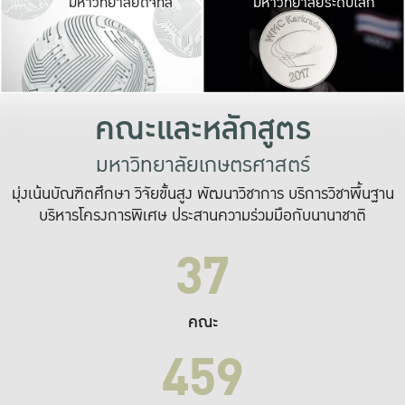
มหาวิทยาลัยดิจิทัล
มหาวิทยาลัยระดับโลก
เปลี่ยนแปลง และ
เพื่อทำงาน
ระบบสารสนเทศที่
คณะและหลักสูตร
มหาวิทยาลัยเกษตรศาสตร์
มุ่งเน้นบัณฑิตศึกษา วิจัยขั้นสูง พัฒนาวิชาการ บริการวิชาพื้นฐาน
บริหารโครงการพิเศษ ประสานความร่วมมือกับนานาชาติ
37
คณะ
459