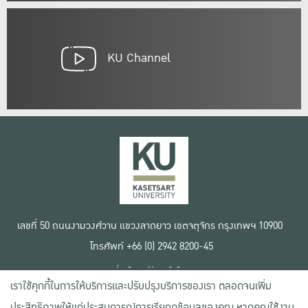
KU Channel
เลขที่ 50 ถนนงามวงศ์วาน แขวงลาดยาว เขตจตุจักร กรุงเทพฯ 10900
โทรศัพท์ +66 (0) 2942 8200-45
เงื่อนไขการใช้งานเว็บไซต์
เราใช้คุกกี้ในการให้บริการและปรับปรุงบริการของเรา ตลอดจนเพิ่ม
ข้อตกลงด้านสิทธิ์ใช้งาน
นโยบายความเป็นส่วนตัว
ประสิทธิภาพให้แก่ประสบการณ์การเรียกดูข้อมูลของคุณ หากคุณใช้งาน