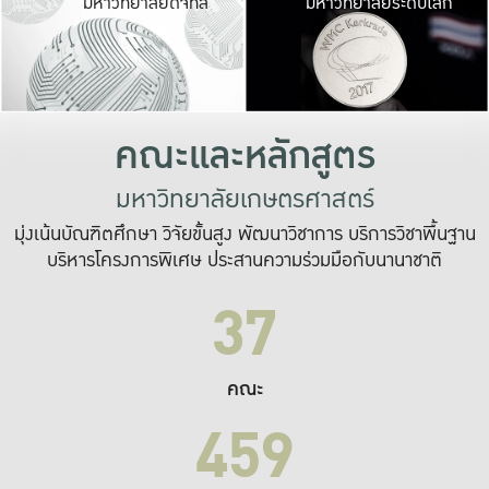
มหาวิทยาลัยดิจิทัล
มหาวิทยาลัยระดับโลก
เปลี่ยนแปลง และ
เพื่อทำงาน
ระบบสารสนเทศที่
คณะและหลักสูตร
มหาวิทยาลัยเกษตรศาสตร์
มุ่งเน้นบัณฑิตศึกษา วิจัยขั้นสูง พัฒนาวิชาการ บริการวิชาพื้นฐาน
บริหารโครงการพิเศษ ประสานความร่วมมือกับนานาชาติ
37
คณะ
459