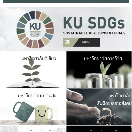
มหาวิ
มหาวิทยาลัยสีเขียว
มหาวิทยาลัยการวิจัย
มีพื้นที่เขียวสดใส 
เป็นป่าในเมือง เกษตร
มหาวิ
มหาวิทยาลัยความสุข
มหาวิทยาลัย
ค
รับผิดชอบต่อสังคม
เปิดประส
และพบเรื่องราวใหม่
มหาวิ