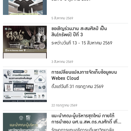
5 สิงหาคม 2569
ขอเชิญร่วมงาน สะสมศิลป์ เป็น
สิน(ทรัพย์) ปีที่ 3
ระหว่างวันที่ 13 - 15 สิงหาคม 2569
3 สิงหาคม 2569
การเปลี่ยนแปลงการจัดเก็บข้อมูลบน
Webex Cloud
ตั้งแต่วันที่ 31 กรกฎาคม 2569
22 กรกฎาคม 2569
แนะนำคณะผู้บริหารชุดใหม่ ภายใต้
การนำของ ผศ.น.สพ.ดร.คงศักดิ์ เที่ยง
ธรรม
รักษาการแทนอธิการบดีมหาวิทยาลัย