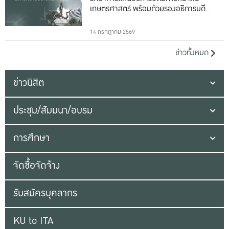
เกษตรศาสตร์ พร้อมด้วยรองอธิการบดีทั้ง
16 ท่าน
14 กรกฎาคม 2569
ข่าวทั้งหมด
ข่าวนิสิต
ประชุม/สัมมนา/อบรม
การศึกษา
จัดซื้อจัดจ้าง
รับสมัครบุคลากร
KU to ITA