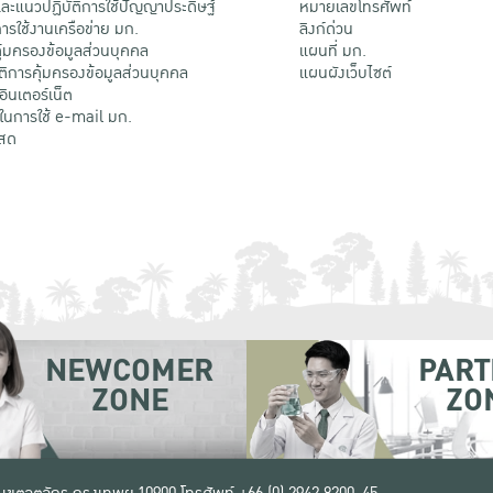
ะแนวปฏิบัติการใช้ปัญญาประดิษฐ์
หมายเลขโทรศัพท์
รใช้งานเครือข่าย มก.
ลิงก์ด่วน
้มครองข้อมูลส่วนบุคคล
แผนที่ มก.
ติการคุ้มครองข้อมูลส่วนบุคคล
แผนผังเว็บไซต์
้อินเตอร์เน็ต
ติในการใช้ e-mail มก.
สด
NEWCOMER
PART
ZONE
ZO
 เขตจตุจักร กรุงเทพฯ 10900
โทรศัพท์ +66 (0) 2942 8200-45