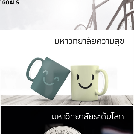
มหาวิทยาลัยความสุข
ย
สีเขียว
มหาวิทยาลัย
ก
สดใส หนาแน่น
ไม่ได้มีเป้าหมา
AN FOREST)
มหาวิทยาลัยชั้นนำทางด้านการว
ICULTURE)
แต่ KU มุ่งเน
าณ 1,400 ไร่
เพื่อสร้างคว
<< คลิก >>
ให้กับประชาชนใ
มหาวิทยาลัยระดับโลก
่อสังคม
มหาวิทยาลั
ามกินดีอยู่ดี
พร้อมที่จ