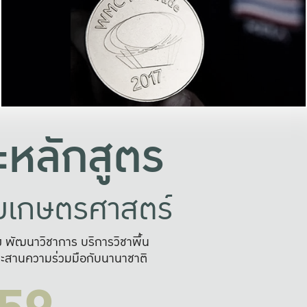
อย่างยั่งยืน
และผลักดันในการใช้ระบบส
ในภาพกว้าง
เพื่อการทำงานแบบ
ญหาจุดเล็กๆ
อข่ายขยายผล
สะดวก รวดเร
และนำไป
บริการด้าน AI อย
หลักสูตร
ัยเกษตรศาสตร์
สูง พัฒนาวิชาการ บริการวิชาพื้น
ะสานความร่วมมือกับนานาชาติ