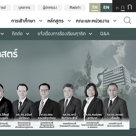
ก
ก
TH
EN
ก
ารย์
บุคลากร
ผู้ปกครอง
ศิษย์เก่า
การเข้าศึกษา
หลักสูตร
คณะและหน่วยงาน
ติดต่อ
แจ้งเรื่องการร้องเรียนทุจริต
Q&A