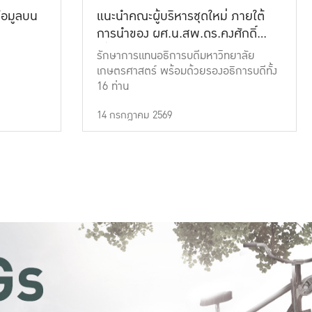
้อมูลบน
แนะนำคณะผู้บริหารชุดใหม่ ภายใต้
การนำของ ผศ.น.สพ.ดร.คงศักดิ์
เที่ยงธรรม
รักษาการแทนอธิการบดีมหาวิทยาลัย
เกษตรศาสตร์ พร้อมด้วยรองอธิการบดีทั้ง
16 ท่าน
14 กรกฎาคม 2569