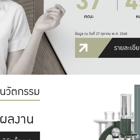
37
4
คณะ
ห
ข้อมูล ณ วันที่ 27 ตุลาคม พ.ศ. 2568
รายละเอีย
ะนวัตกรรม
ผลงาน