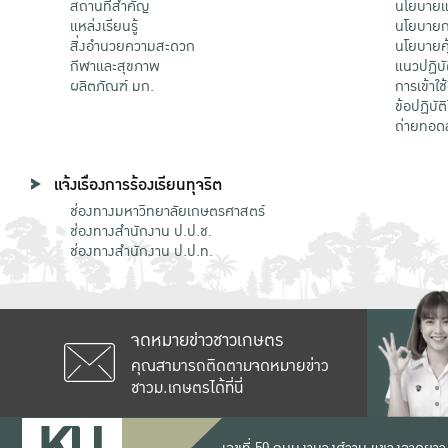
สถานที่สำคัญ
นโยบายแล
แหล่งเรียนรู้
นโยบายกา
สิ่งอำนวยความสะดวก
นโยบายคุ
กีฬาและสุขภาพ
แนวปฏิบั
ผลิตภัณฑ์ มก.
การเข้าใช
ข้อปฏิบั
ถ่ายทอด
แจ้งเรื่องการร้องเรียนทุจริต
ช่องทางมหาวิทยาลัยเกษตรศาสตร์
ช่องทางสำนักงาน ป.ป.ช.
ช่องทางสำนักงาน ป.ป.ท.
จดหมายข่าวชาวเกษตร
คุณสามารถติดตามจดหมายข่าว
ชาวม.เกษตรได้ที่นี่
เลขที่ 50 ถนนงามวงศ์วาน แขวงลาดยาว