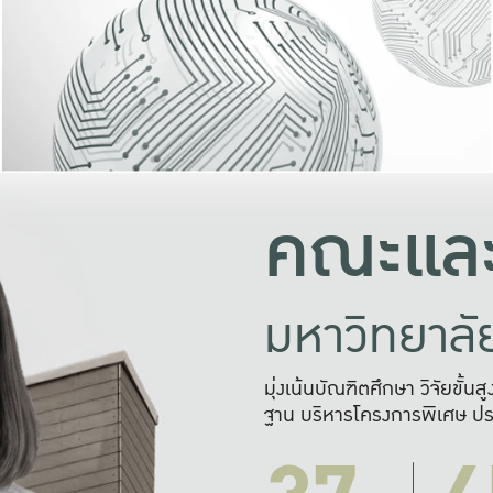
และความสุข
มองปัญหา
แก้ไขจากปั
และสร้างเครื
คณะและ
มหาวิทยาล
มุ่งเน้นบัณฑิตศึกษา วิจัยขั้น
ฐาน บริหารโครงการพิเศษ ปร