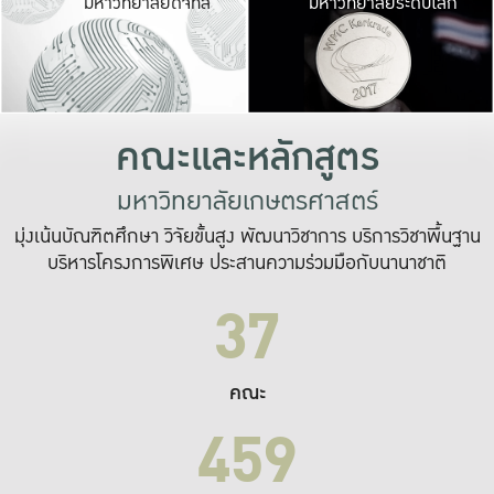
มหาวิทยาลัยดิจิทัล
มหาวิทยาลัยระดับโลก
เปลี่ยนแปลง และ
เพื่อทำงาน
ระบบสารสนเทศที่
คณะและหลักสูตร
มหาวิทยาลัยเกษตรศาสตร์
มุ่งเน้นบัณฑิตศึกษา วิจัยขั้นสูง พัฒนาวิชาการ บริการวิชาพื้นฐาน
บริหารโครงการพิเศษ ประสานความร่วมมือกับนานาชาติ
37
คณะ
459