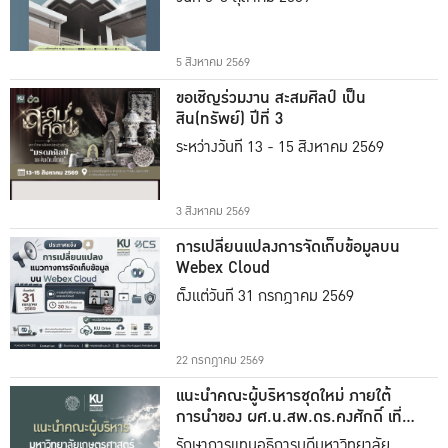
5 สิงหาคม 2569
ขอเชิญร่วมงาน สะสมศิลป์ เป็น
สิน(ทรัพย์) ปีที่ 3
ระหว่างวันที่ 13 - 15 สิงหาคม 2569
3 สิงหาคม 2569
การเปลี่ยนแปลงการจัดเก็บข้อมูลบน
Webex Cloud
ตั้งแต่วันที่ 31 กรกฎาคม 2569
22 กรกฎาคม 2569
แนะนำคณะผู้บริหารชุดใหม่ ภายใต้
การนำของ ผศ.น.สพ.ดร.คงศักดิ์ เที่ยง
ธรรม
รักษาการแทนอธิการบดีมหาวิทยาลัย