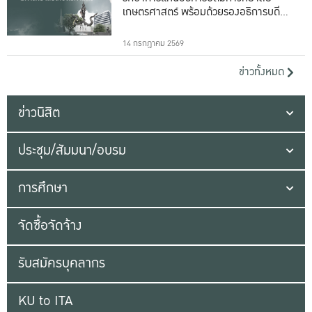
เกษตรศาสตร์ พร้อมด้วยรองอธิการบดีทั้ง
16 ท่าน
14 กรกฎาคม 2569
ข่าวทั้งหมด
ข่าวนิสิต
ประชุม/สัมมนา/อบรม
การศึกษา
จัดซื้อจัดจ้าง
รับสมัครบุคลากร
KU to ITA