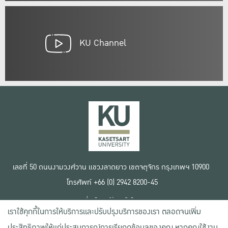
KU Channel
เลขที่ 50 ถนนงามวงศ์วาน แขวงลาดยาว เขตจตุจักร กรุงเทพฯ 10900
โทรศัพท์ +66 (0) 2942 8200-45
เงื่อนไขการใช้งานเว็บไซต์
เราใช้คุกกี้ในการให้บริการและปรับปรุงบริการของเรา ตลอดจนเพิ่ม
ข้อตกลงด้านสิทธิ์ใช้งาน
นโยบายความเป็นส่วนตัว
ประสิทธิภาพให้แก่ประสบการณ์การเรียกดูข้อมูลของคุณ หากคุณใช้งาน