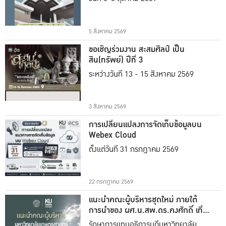
5 สิงหาคม 2569
ขอเชิญร่วมงาน สะสมศิลป์ เป็น
สิน(ทรัพย์) ปีที่ 3
ระหว่างวันที่ 13 - 15 สิงหาคม 2569
3 สิงหาคม 2569
การเปลี่ยนแปลงการจัดเก็บข้อมูลบน
Webex Cloud
ตั้งแต่วันที่ 31 กรกฎาคม 2569
22 กรกฎาคม 2569
แนะนำคณะผู้บริหารชุดใหม่ ภายใต้
การนำของ ผศ.น.สพ.ดร.คงศักดิ์ เที่ยง
ธรรม
รักษาการแทนอธิการบดีมหาวิทยาลัย