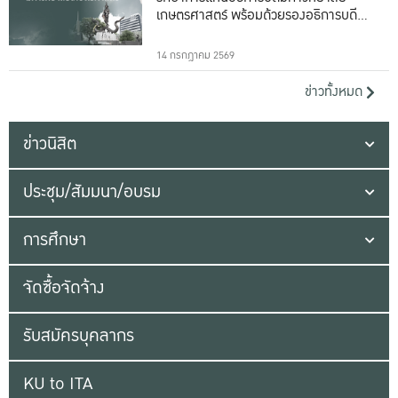
เกษตรศาสตร์ พร้อมด้วยรองอธิการบดีทั้ง
16 ท่าน
14 กรกฎาคม 2569
ข่าวทั้งหมด
ข่าวนิสิต
ประชุม/สัมมนา/อบรม
การศึกษา
จัดซื้อจัดจ้าง
รับสมัครบุคลากร
KU to ITA