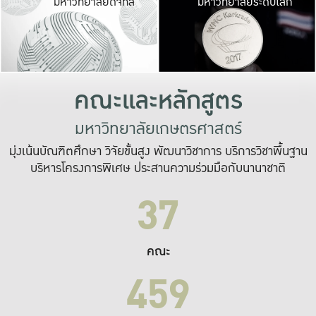
มหาวิทยาลัยดิจิทัล
มหาวิทยาลัยระดับโลก
เปลี่ยนแปลง และ
เพื่อทำงาน
ระบบสารสนเทศที่
คณะและหลักสูตร
มหาวิทยาลัยเกษตรศาสตร์
มุ่งเน้นบัณฑิตศึกษา วิจัยขั้นสูง พัฒนาวิชาการ บริการวิชาพื้นฐาน
บริหารโครงการพิเศษ ประสานความร่วมมือกับนานาชาติ
37
คณะ
459