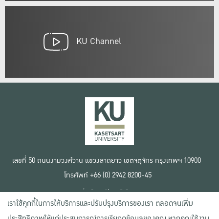
KU Channel
เลขที่ 50 ถนนงามวงศ์วาน แขวงลาดยาว เขตจตุจักร กรุงเทพฯ 10900
โทรศัพท์ +66 (0) 2942 8200-45
เงื่อนไขการใช้งานเว็บไซต์
เราใช้คุกกี้ในการให้บริการและปรับปรุงบริการของเรา ตลอดจนเพิ่ม
ข้อตกลงด้านสิทธิ์ใช้งาน
นโยบายความเป็นส่วนตัว
ประสิทธิภาพให้แก่ประสบการณ์การเรียกดูข้อมูลของคุณ หากคุณใช้งาน